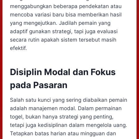
menggabungkan beberapa pendekatan atau
mencoba variasi baru bisa memberikan hasil
yang mengejutkan. Jadilah pemain yang
adaptif gunakan strategi, tapi juga evaluasi
secara rutin apakah sistem tersebut masih
efektif.
Disiplin Modal dan Fokus
pada Pasaran
Salah satu kunci yang sering diabaikan pemain
adalah manajemen modal. Dalam permainan
togel, bukan hanya strategi yang penting,
tetapi juga kedisiplinan dalam mengelola uang.
Tetapkan batas harian atau mingguan dan