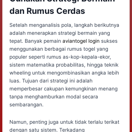
dan Rumus Cerdas
Setelah menganalisis pola, langkah berikutnya
adalah menerapkan strategi bermain yang
tepat. Banyak pemain
aviantogel login
sukses
menggunakan berbagai rumus togel yang
populer seperti rumus as-kop-kepala-ekor,
sistem matematika probabilitas, hingga teknik
wheeling untuk mengombinasikan angka lebih
luas. Tujuan dari strategi ini adalah
memperbesar cakupan kemungkinan menang
tanpa menghamburkan modal secara
sembarangan.
Namun, penting juga untuk tidak terlalu terikat
dengan satu sistem. Terkadang