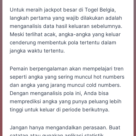
Untuk meraih jackpot besar di Togel Belgia,
langkah pertama yang wajib dilakukan adalah
menganalisis data hasil keluaran sebelumnya.
Meski terlihat acak, angka-angka yang keluar
cenderung membentuk pola tertentu dalam
jangka waktu tertentu.
Pemain berpengalaman akan mempelajari tren
seperti angka yang sering muncul hot numbers
dan angka yang jarang muncul cold numbers.
Dengan menganalisis pola ini, Anda bisa
memprediksi angka yang punya peluang lebih
tinggi untuk keluar di periode berikutnya.
Jangan hanya mengandalkan perasaan. Buat
catatan atau gunakan aplikasi statistik