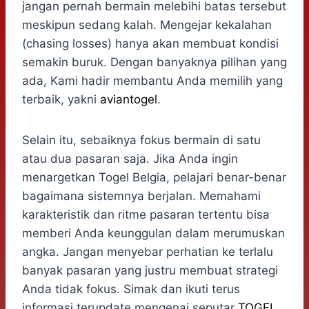
jangan pernah bermain melebihi batas tersebut
meskipun sedang kalah. Mengejar kekalahan
(chasing losses) hanya akan membuat kondisi
semakin buruk. Dengan banyaknya pilihan yang
ada, Kami hadir membantu Anda memilih yang
terbaik, yakni
aviantogel
.
Selain itu, sebaiknya fokus bermain di satu
atau dua pasaran saja. Jika Anda ingin
menargetkan Togel Belgia, pelajari benar-benar
bagaimana sistemnya berjalan. Memahami
karakteristik dan ritme pasaran tertentu bisa
memberi Anda keunggulan dalam merumuskan
angka. Jangan menyebar perhatian ke terlalu
banyak pasaran yang justru membuat strategi
Anda tidak fokus. Simak dan ikuti terus
informasi terupdate mengenai seputar
TOGEL