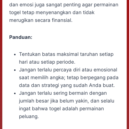
dan emosi juga sangat penting agar permainan
togel tetap menyenangkan dan tidak
merugikan secara finansial.
Panduan:
Tentukan batas maksimal taruhan setiap
hari atau setiap periode.
Jangan terlalu percaya diri atau emosional
saat memilih angka; tetap berpegang pada
data dan strategi yang sudah Anda buat.
Jangan terlalu sering bermain dengan
jumlah besar jika belum yakin, dan selalu
ingat bahwa togel adalah permainan
peluang.