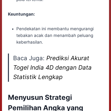
Keuntungan:
Pendekatan ini membantu mengurangi
tebakan acak dan menambah peluang
keberhasilan.
Baca Juga:
Prediksi Akurat
Togel India 4D dengan Data
Statistik Lengkap
Menyusun Strategi
Pemilihan Angka yang