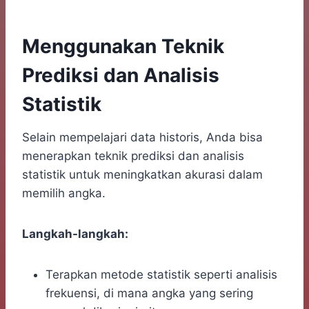
Menggunakan Teknik
Prediksi dan Analisis
Statistik
Selain mempelajari data historis, Anda bisa
menerapkan teknik prediksi dan analisis
statistik untuk meningkatkan akurasi dalam
memilih angka.
Langkah-langkah:
Terapkan metode statistik seperti analisis
frekuensi, di mana angka yang sering