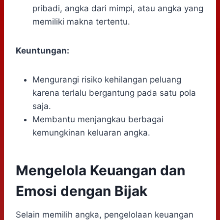
pribadi, angka dari mimpi, atau angka yang
memiliki makna tertentu.
Keuntungan:
Mengurangi risiko kehilangan peluang
karena terlalu bergantung pada satu pola
saja.
Membantu menjangkau berbagai
kemungkinan keluaran angka.
Mengelola Keuangan dan
Emosi dengan Bijak
Selain memilih angka, pengelolaan keuangan