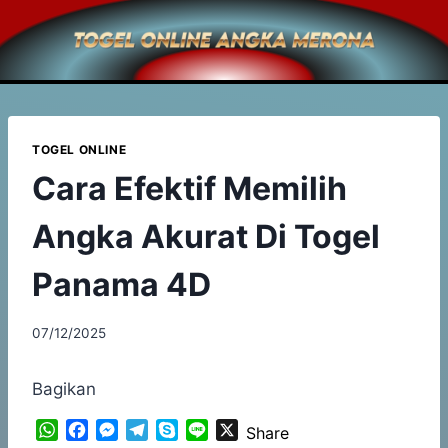
Skip
to
content
TOGEL ONLINE
Cara Efektif Memilih
Angka Akurat Di Togel
Panama 4D
07/12/2025
Bagikan
W
F
M
T
S
L
X
Share