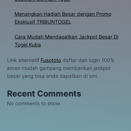
Menangkan Hadiah Besar dengan Promo
Eksklusif TRIBUNTOGEL
Cara Mudah Mendapatkan Jackpot Besar Di
Togel Kuba
Link alternatif
Fusototo
daftar dan login 100%
aman mudah gampang memberikan jackpot
besar yang bisa anda dapatkan di sini.
Recent Comments
No comments to show.