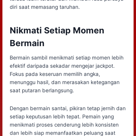
diri saat memasang taruhan.
Nikmati Setiap Momen
Bermain
Bermain sambil menikmati setiap momen lebih
efektif daripada sekadar mengejar jackpot.
Fokus pada keseruan memilih angka,
menunggu hasil, dan merasakan ketegangan
saat putaran berlangsung.
Dengan bermain santai, pikiran tetap jernih dan
setiap keputusan lebih tepat. Pemain yang
menikmati proses cenderung lebih konsisten
dan lebih siap memanfaatkan peluang saat