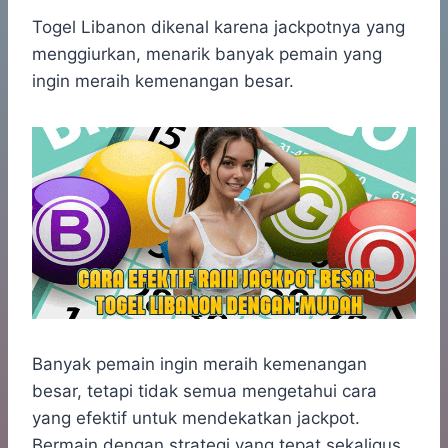
h
a
e
e
k
i
a
c
s
l
y
n
Togel Libanon dikenal karena jackpotnya yang
t
e
s
e
p
e
menggiurkan, menarik banyak pemain yang
s
b
e
g
e
ingin meraih kemenangan besar.
A
o
n
r
p
o
g
a
p
k
e
m
r
Banyak pemain ingin meraih kemenangan
besar, tetapi tidak semua mengetahui cara
yang efektif untuk mendekatkan jackpot.
Bermain dengan strategi yang tepat sekaligus