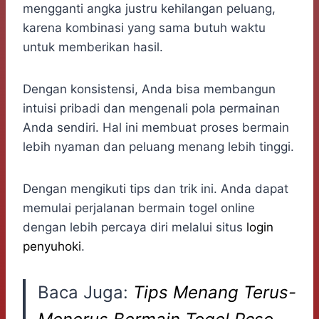
mengganti angka justru kehilangan peluang,
karena kombinasi yang sama butuh waktu
untuk memberikan hasil.
Dengan konsistensi, Anda bisa membangun
intuisi pribadi dan mengenali pola permainan
Anda sendiri. Hal ini membuat proses bermain
lebih nyaman dan peluang menang lebih tinggi.
Dengan mengikuti tips dan trik ini. Anda dapat
memulai perjalanan bermain togel online
dengan lebih percaya diri melalui situs
login
penyuhoki
.
Baca Juga:
Tips Menang Terus-