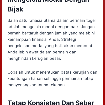
Bijak
Salah satu rahasia utama dalam bermain togel
adalah mengelola modal dengan baik. Jangan
pernah bertaruh dengan jumlah yang melebihi
kemampuan finansial Anda. Strategi
pengelolaan modal yang baik akan membuat
Anda lebih awet dalam bermain dan
menghindari kerugian besar.
Cobalah untuk menentukan batas kerugian dan
keuntungan harian sehingga permainan tetap
menyenangkan tanpa tekanan.
Tetap Konsisten Dan Sabar