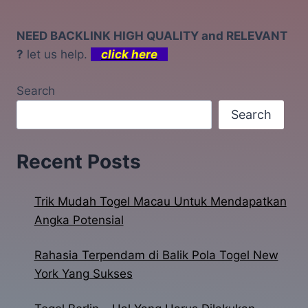
NEED BACKLINK HIGH QUALITY and RELEVANT
?
let us help.
click here
Search
Search
Recent Posts
Trik Mudah Togel Macau Untuk Mendapatkan
Angka Potensial
Rahasia Terpendam di Balik Pola Togel New
York Yang Sukses