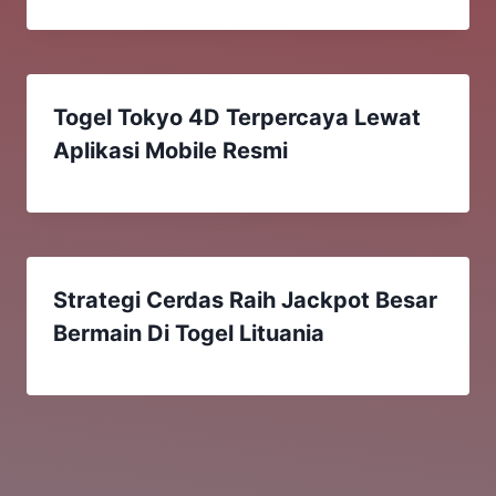
Togel Tokyo 4D Terpercaya Lewat
Aplikasi Mobile Resmi
Strategi Cerdas Raih Jackpot Besar
Bermain Di Togel Lituania