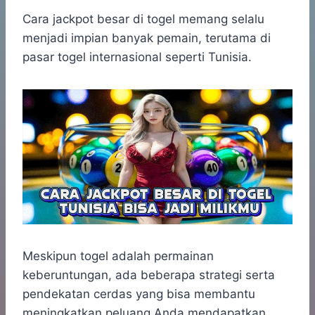
h
a
e
e
k
i
a
c
s
l
y
n
Cara jackpot besar di togel memang selalu
t
e
s
e
p
e
menjadi impian banyak pemain, terutama di
s
b
e
g
e
pasar togel internasional seperti Tunisia.
A
o
n
r
p
o
g
a
p
k
e
m
r
Meskipun togel adalah permainan
keberuntungan, ada beberapa strategi serta
pendekatan cerdas yang bisa membantu
meningkatkan peluang Anda mendapatkan