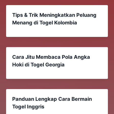
Tips & Trik Meningkatkan Peluang
Menang di Togel Kolombia
Cara Jitu Membaca Pola Angka
Hoki di Togel Georgia
Panduan Lengkap Cara Bermain
Togel Inggris