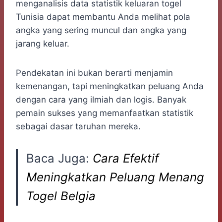
menganalisis data statistik keluaran togel
Tunisia dapat membantu Anda melihat pola
angka yang sering muncul dan angka yang
jarang keluar.
Pendekatan ini bukan berarti menjamin
kemenangan, tapi meningkatkan peluang Anda
dengan cara yang ilmiah dan logis. Banyak
pemain sukses yang memanfaatkan statistik
sebagai dasar taruhan mereka.
Baca Juga:
Cara Efektif
Meningkatkan Peluang Menang
Togel Belgia