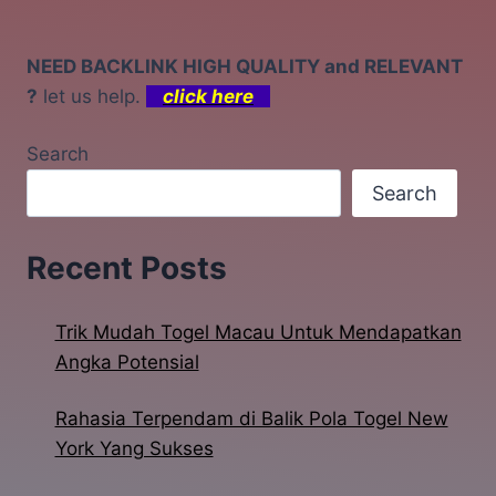
NEED BACKLINK HIGH QUALITY and RELEVANT
?
let us help.
click here
Search
Search
Recent Posts
Trik Mudah Togel Macau Untuk Mendapatkan
Angka Potensial
Rahasia Terpendam di Balik Pola Togel New
York Yang Sukses