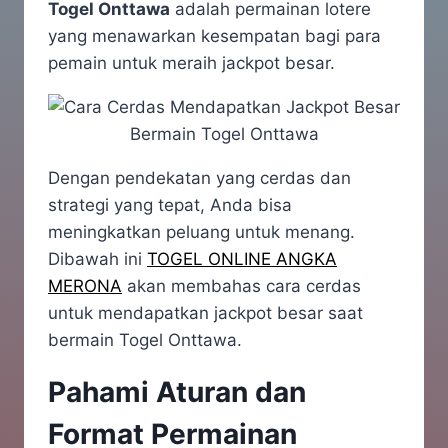
Togel Onttawa
adalah permainan lotere
yang menawarkan kesempatan bagi para
pemain untuk meraih jackpot besar.
Dengan pendekatan yang cerdas dan
strategi yang tepat, Anda bisa
meningkatkan peluang untuk menang.
Dibawah ini
TOGEL ONLINE ANGKA
MERONA
akan membahas cara cerdas
untuk mendapatkan jackpot besar saat
bermain Togel Onttawa.
Pahami Aturan dan
Format Permainan