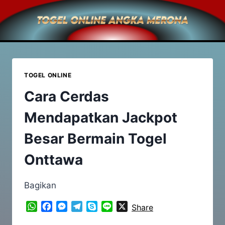
Skip
to
content
TOGEL ONLINE
Cara Cerdas
Mendapatkan Jackpot
Besar Bermain Togel
Onttawa
Bagikan
WhatsApp
Facebook
Messenger
Telegram
Skype
Line
X
Share