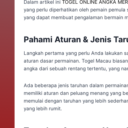
Dalam artikel ini
TOGEL ONLINE ANGKA ME
yang perlu diperhatikan oleh pemain pemula 
yang dapat membuat pengalaman bermain m
Pahami Aturan & Jenis Ta
Langkah pertama yang perlu Anda lakukan s
aturan dasar permainan. Togel Macau biasa
angka dari sebuah rentang tertentu, yang n
Ada beberapa jenis taruhan dalam permainan 
memiliki aturan dan peluang menang yang b
memulai dengan taruhan yang lebih sederha
yang lebih rumit.