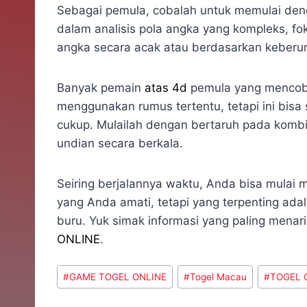
Sebagai pemula, cobalah untuk memulai denga
dalam analisis pola angka yang kompleks, fo
angka secara acak atau berdasarkan keberu
Banyak pemain
atas 4d
pemula yang mencoba
menggunakan rumus tertentu, tetapi ini bi
cukup. Mulailah dengan bertaruh pada kombin
undian secara berkala.
Seiring berjalannya waktu, Anda bisa mulai
yang Anda amati, tetapi yang terpenting ada
buru. Yuk simak informasi yang paling menari
ONLINE
.
Post
#
GAME TOGEL ONLINE
#
Togel Macau
#
TOGEL 
Tags: