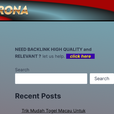
NEED BACKLINK HIGH QUALITY and
RELEVANT ?
let us help.
click here
Search
Search
Recent Posts
Trik Mudah Togel Macau Untuk