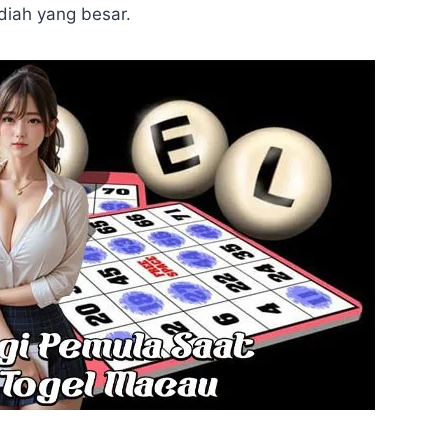
diah yang besar.