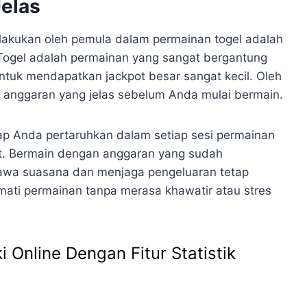
elas
ilakukan oleh pemula dalam permainan togel adalah
Togel adalah permainan yang sangat bergantung
tuk mendapatkan jackpot besar sangat kecil. Oleh
n anggaran yang jelas sebelum Anda mulai bermain.
ap Anda pertaruhkan dalam setiap sesi permainan
t. Bermain dengan anggaran yang sudah
awa suasana dan menjaga pengeluaran tetap
kmati permainan tanpa merasa khawatir atau stres
ki Online Dengan Fitur Statistik