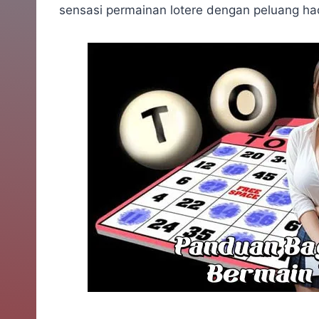
t
e
s
e
p
e
sensasi permainan lotere dengan peluang ha
s
b
e
g
e
A
o
n
r
p
o
g
a
p
k
e
m
r