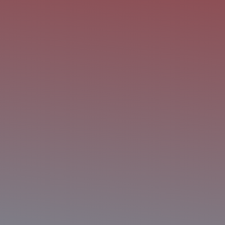
OBENGBET – Solusi Mudah
Bermain Togel Online