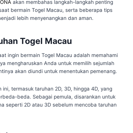
RONA
akan membahas langkah-langkah penting
saat bermain Togel Macau, serta beberapa tips
enjadi lebih menyenangkan dan aman.
ruhan Togel Macau
aat ingin bermain Togel Macau adalah memahami
nya mengharuskan Anda untuk memilih sejumlah
antinya akan diundi untuk menentukan pemenang.
ini, termasuk taruhan 2D, 3D, hingga 4D, yang
erbeda-beda. Sebagai pemula, disarankan untuk
na seperti 2D atau 3D sebelum mencoba taruhan