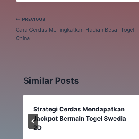
Post
PREVIOUS
Cara Cerdas Meningkatkan Hadiah Besar Togel
navigation
China
Similar Posts
Strategi Cerdas Mendapatkan
Jackpot Bermain Togel Swedia
2D