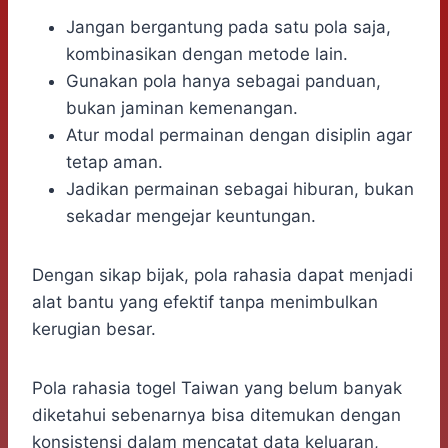
Jangan bergantung pada satu pola saja,
kombinasikan dengan metode lain.
Gunakan pola hanya sebagai panduan,
bukan jaminan kemenangan.
Atur modal permainan dengan disiplin agar
tetap aman.
Jadikan permainan sebagai hiburan, bukan
sekadar mengejar keuntungan.
Dengan sikap bijak, pola rahasia dapat menjadi
alat bantu yang efektif tanpa menimbulkan
kerugian besar.
Pola rahasia togel Taiwan yang belum banyak
diketahui sebenarnya bisa ditemukan dengan
konsistensi dalam mencatat data keluaran,