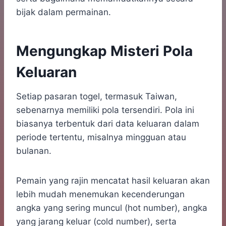
bijak dalam permainan.
Mengungkap Misteri Pola
Keluaran
Setiap pasaran togel, termasuk Taiwan,
sebenarnya memiliki pola tersendiri. Pola ini
biasanya terbentuk dari data keluaran dalam
periode tertentu, misalnya mingguan atau
bulanan.
Pemain yang rajin mencatat hasil keluaran akan
lebih mudah menemukan kecenderungan
angka yang sering muncul (hot number), angka
yang jarang keluar (cold number), serta