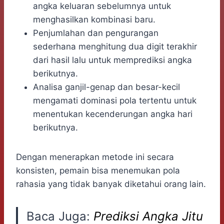
angka keluaran sebelumnya untuk
menghasilkan kombinasi baru.
Penjumlahan dan pengurangan
sederhana menghitung dua digit terakhir
dari hasil lalu untuk memprediksi angka
berikutnya.
Analisa ganjil-genap dan besar-kecil
mengamati dominasi pola tertentu untuk
menentukan kecenderungan angka hari
berikutnya.
Dengan menerapkan metode ini secara
konsisten, pemain bisa menemukan pola
rahasia yang tidak banyak diketahui orang lain.
Baca Juga:
Prediksi Angka Jitu