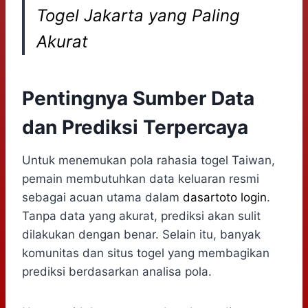
Togel Jakarta yang Paling
Akurat
Pentingnya Sumber Data
dan Prediksi Terpercaya
Untuk menemukan pola rahasia togel Taiwan,
pemain membutuhkan data keluaran resmi
sebagai acuan utama dalam
dasartoto login
.
Tanpa data yang akurat, prediksi akan sulit
dilakukan dengan benar. Selain itu, banyak
komunitas dan situs togel yang membagikan
prediksi berdasarkan analisa pola.