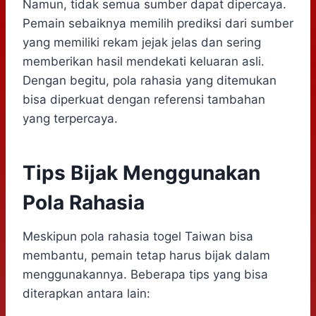
Namun, tidak semua sumber dapat dipercaya.
Pemain sebaiknya memilih prediksi dari sumber
yang memiliki rekam jejak jelas dan sering
memberikan hasil mendekati keluaran asli.
Dengan begitu, pola rahasia yang ditemukan
bisa diperkuat dengan referensi tambahan
yang terpercaya.
Tips Bijak Menggunakan
Pola Rahasia
Meskipun pola rahasia togel Taiwan bisa
membantu, pemain tetap harus bijak dalam
menggunakannya. Beberapa tips yang bisa
diterapkan antara lain: