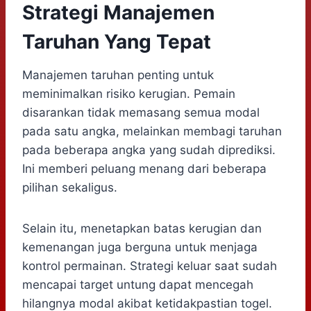
Strategi Manajemen
Taruhan Yang Tepat
Manajemen taruhan penting untuk
meminimalkan risiko kerugian. Pemain
disarankan tidak memasang semua modal
pada satu angka, melainkan membagi taruhan
pada beberapa angka yang sudah diprediksi.
Ini memberi peluang menang dari beberapa
pilihan sekaligus.
Selain itu, menetapkan batas kerugian dan
kemenangan juga berguna untuk menjaga
kontrol permainan. Strategi keluar saat sudah
mencapai target untung dapat mencegah
hilangnya modal akibat ketidakpastian togel.