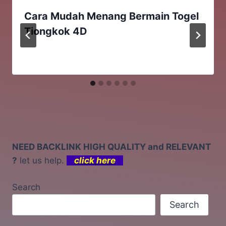
Cara Mudah Menang Bermain Togel
Tiongkok 4D
NEED BACKLINK HIGH QUALITY and RELEVANT
?
let us help.
click here
Search
Search