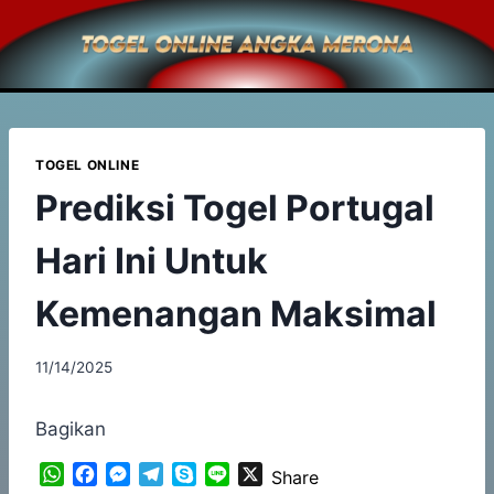
Skip
to
content
TOGEL ONLINE
Prediksi Togel Portugal
Hari Ini Untuk
Kemenangan Maksimal
11/14/2025
Bagikan
W
F
M
T
S
L
X
Share