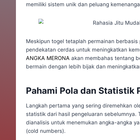
t
e
s
e
p
e
memiliki sistem unik dan peluang kemenanga
s
b
e
g
e
A
o
n
r
p
o
g
a
p
k
e
m
r
Meskipun togel tetaplah permainan berbasis
pendekatan cerdas untuk meningkatkan kemu
ANGKA MERONA
akan membahas tentang be
bermain dengan lebih bijak dan meningkatka
Pahami Pola dan Statistik
Langkah pertama yang sering diremehkan o
statistik dari hasil pengeluaran sebelumnya. 
dianalisis untuk menemukan angka-angka yan
(cold numbers).