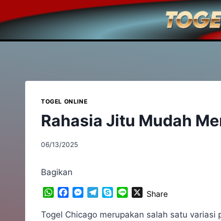
Skip
to
content
TOGEL ONLINE
Rahasia Jitu Mudah Me
06/13/2025
Bagikan
W
F
M
T
S
L
X
Share
h
a
e
e
k
i
a
c
s
l
y
n
Togel Chicago merupakan salah satu variasi 