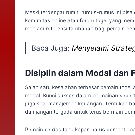
Meski terdengar rumit, rumus-rumus ini bisa 
komunitas online atau forum togel yang memba
menjadi referensi tambahan bagi pemain pe
Baca Juga:
Menyelami Strateg
Disiplin dalam Modal dan 
Salah satu kesalahan terbesar pemain togel
modal. Kunci sukses dalam permainan sepert
juga soal manajemen keuangan. Tentukan ba
dan jangan tergoda untuk terus bermain dem
Pemain cerdas tahu kapan harus berhenti, ba