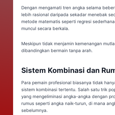
Dengan mengamati tren angka selama beber
lebih rasional daripada sekadar menebak s
metode matematis seperti regresi sederhana
muncul secara berkala.
Meskipun tidak menjamin kemenangan mutlak
dibandingkan bermain tanpa arah.
Sistem Kombinasi dan Ru
Para pemain profesional biasanya tidak ha
sistem kombinasi tertentu. Salah satu trik p
yang mengeliminasi angka-angka dengan pro
rumus seperti angka naik-turun, di mana ang
sebelumnya.