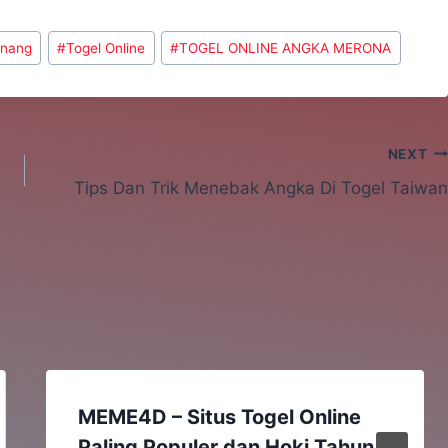
enang
#
Togel Online
#
TOGEL ONLINE ANGKA MERONA
NEXT
Tips Dan Trik Menebak Angka Di Togel Taiwan
MEME4D – Situs Togel Online
Paling Populer dan Hoki Tahun