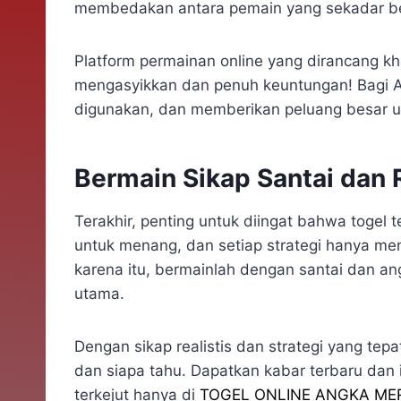
membedakan antara pemain yang sekadar ber
Platform permainan online yang dirancang 
mengasyikkan dan penuh keuntungan! Bagi A
digunakan, dan memberikan peluang besar 
Bermain Sikap Santai dan R
Terakhir, penting untuk diingat bahwa togel 
untuk menang, dan setiap strategi hanya men
karena itu, bermainlah dengan santai dan a
utama.
Dengan sikap realistis dan strategi yang tep
dan siapa tahu. Dapatkan kabar terbaru da
terkejut hanya di
TOGEL ONLINE ANGKA M