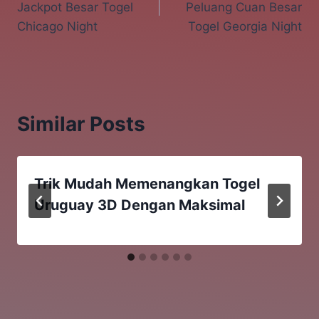
Jackpot Besar Togel
Peluang Cuan Besar
Chicago Night
Togel Georgia Night
Similar Posts
Trik Mudah Memenangkan Togel
Uruguay 3D Dengan Maksimal