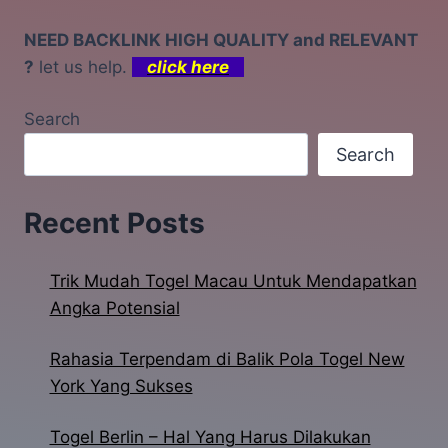
NEED BACKLINK HIGH QUALITY and RELEVANT
?
let us help.
click here
Search
Search
Recent Posts
Trik Mudah Togel Macau Untuk Mendapatkan
Angka Potensial
Rahasia Terpendam di Balik Pola Togel New
York Yang Sukses
Togel Berlin – Hal Yang Harus Dilakukan