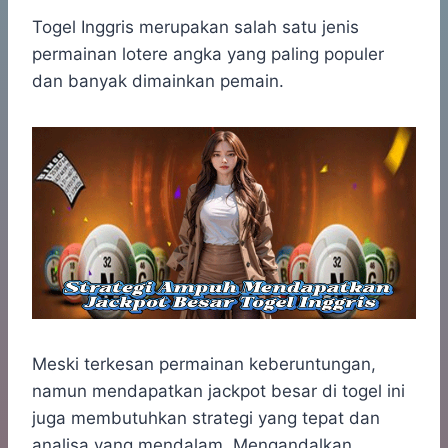
h
a
e
e
k
i
a
c
s
l
y
n
Togel Inggris merupakan salah satu jenis
t
e
s
e
p
e
permainan lotere angka yang paling populer
s
b
e
g
e
dan banyak dimainkan pemain.
A
o
n
r
p
o
g
a
p
k
e
m
r
Meski terkesan permainan keberuntungan,
namun mendapatkan jackpot besar di togel ini
juga membutuhkan strategi yang tepat dan
analisa yang mendalam. Mengandalkan