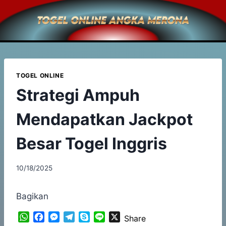
Skip
to
content
TOGEL ONLINE
Strategi Ampuh
Mendapatkan Jackpot
Besar Togel Inggris
10/18/2025
Bagikan
W
F
M
T
S
L
X
Share