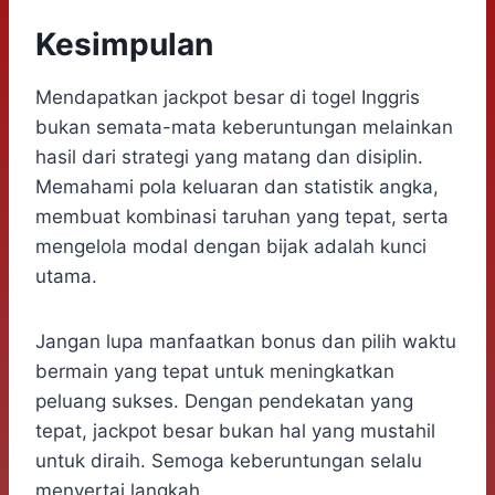
Kesimpulan
Mendapatkan jackpot besar di togel Inggris
bukan semata-mata keberuntungan melainkan
hasil dari strategi yang matang dan disiplin.
Memahami pola keluaran dan statistik angka,
membuat kombinasi taruhan yang tepat, serta
mengelola modal dengan bijak adalah kunci
utama.
Jangan lupa manfaatkan bonus dan pilih waktu
bermain yang tepat untuk meningkatkan
peluang sukses. Dengan pendekatan yang
tepat, jackpot besar bukan hal yang mustahil
untuk diraih. Semoga keberuntungan selalu
menyertai langkah.