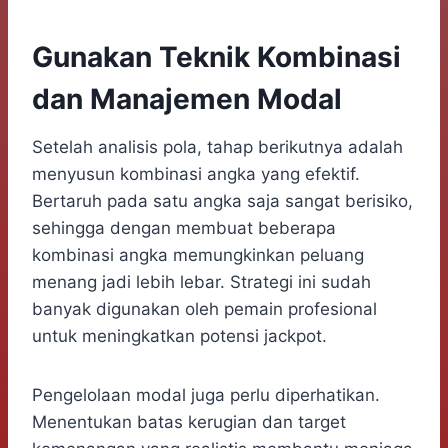
Gunakan Teknik Kombinasi
dan Manajemen Modal
Setelah analisis pola, tahap berikutnya adalah
menyusun kombinasi angka yang efektif.
Bertaruh pada satu angka saja sangat berisiko,
sehingga dengan membuat beberapa
kombinasi angka memungkinkan peluang
menang jadi lebih lebar. Strategi ini sudah
banyak digunakan oleh pemain profesional
untuk meningkatkan potensi jackpot.
Pengelolaan modal juga perlu diperhatikan.
Menentukan batas kerugian dan target