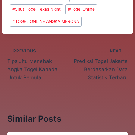
Tags:
#
Situs Togel Texas Night
#
Togel Online
#
TOGEL ONLINE ANGKA MERONA
Post
PREVIOUS
NEXT
Tips Jitu Menebak
Prediksi Togel Jakarta
navigation
Angka Togel Kanada
Berdasarkan Data
Untuk Pemula
Statistik Terbaru
Similar Posts