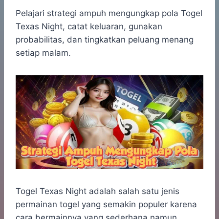
h
a
e
e
k
i
a
c
s
l
y
n
Pelajari strategi ampuh mengungkap pola Togel
t
e
s
e
p
e
Texas Night, catat keluaran, gunakan
s
b
e
g
e
probabilitas, dan tingkatkan peluang menang
A
o
n
r
setiap malam.
p
o
g
a
p
k
e
m
r
Togel Texas Night adalah salah satu jenis
permainan togel yang semakin populer karena
cara bermainnya yang sederhana namun