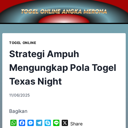
Skip
to
content
TOGEL ONLINE
Strategi Ampuh
Mengungkap Pola Togel
Texas Night
11/06/2025
Bagikan
W
F
M
T
S
L
X
Share