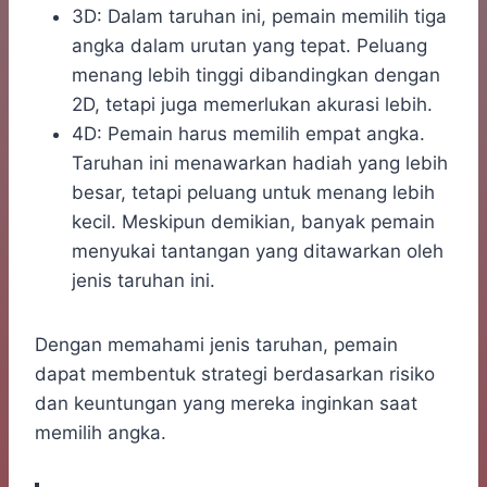
3D: Dalam taruhan ini, pemain memilih tiga
angka dalam urutan yang tepat. Peluang
menang lebih tinggi dibandingkan dengan
2D, tetapi juga memerlukan akurasi lebih.
4D: Pemain harus memilih empat angka.
Taruhan ini menawarkan hadiah yang lebih
besar, tetapi peluang untuk menang lebih
kecil. Meskipun demikian, banyak pemain
menyukai tantangan yang ditawarkan oleh
jenis taruhan ini.
Dengan memahami jenis taruhan, pemain
dapat membentuk strategi berdasarkan risiko
dan keuntungan yang mereka inginkan saat
memilih angka.