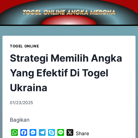
Skip
to
content
TOGEL ONLINE
Strategi Memilih Angka
Yang Efektif Di Togel
Ukraina
01/23/2025
Bagikan
W
F
M
T
S
L
X
Share