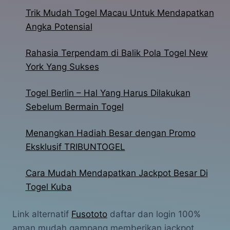
Trik Mudah Togel Macau Untuk Mendapatkan
Angka Potensial
Rahasia Terpendam di Balik Pola Togel New
York Yang Sukses
Togel Berlin – Hal Yang Harus Dilakukan
Sebelum Bermain Togel
Menangkan Hadiah Besar dengan Promo
Eksklusif TRIBUNTOGEL
Cara Mudah Mendapatkan Jackpot Besar Di
Togel Kuba
Link alternatif
Fusototo
daftar dan login 100%
aman mudah gampang memberikan jackpot