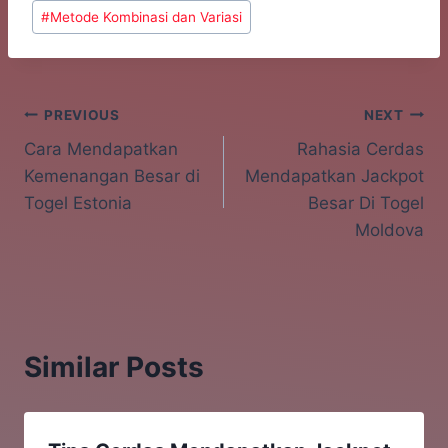
#
Metode Kombinasi dan Variasi
Post
PREVIOUS
NEXT
Cara Mendapatkan
Rahasia Cerdas
navigation
Kemenangan Besar di
Mendapatkan Jackpot
Togel Estonia
Besar Di Togel
Moldova
Similar Posts