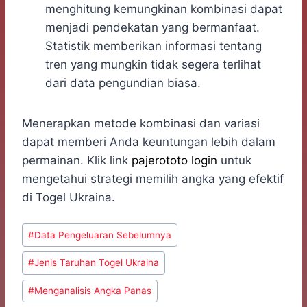
menghitung kemungkinan kombinasi dapat
menjadi pendekatan yang bermanfaat.
Statistik memberikan informasi tentang
tren yang mungkin tidak segera terlihat
dari data pengundian biasa.
Menerapkan metode kombinasi dan variasi
dapat memberi Anda keuntungan lebih dalam
permainan. Klik link
pajerototo login
untuk
mengetahui strategi memilih angka yang efektif
di Togel Ukraina.
Post
#
Data Pengeluaran Sebelumnya
Tags:
#
Jenis Taruhan Togel Ukraina
#
Menganalisis Angka Panas