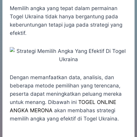
h
a
e
e
k
i
a
c
s
l
y
n
Memilih angka yang tepat dalam permainan
t
e
s
e
p
e
Togel Ukraina tidak hanya bergantung pada
s
b
e
g
e
keberuntungan tetapi juga pada strategi yang
A
o
n
r
efektif.
p
o
g
a
p
k
e
m
r
Dengan memanfaatkan data, analisis, dan
beberapa metode pemilihan yang terencana,
peserta dapat meningkatkan peluang mereka
untuk menang. Dibawah ini
TOGEL ONLINE
ANGKA MERONA
akan membahas strategi
memilih angka yang efektif di Togel Ukraina.