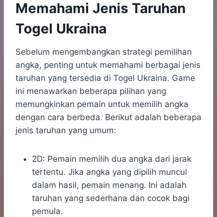
Memahami Jenis Taruhan
Togel Ukraina
Sebelum mengembangkan strategi pemilihan
angka, penting untuk memahami berbagai jenis
taruhan yang tersedia di Togel Ukraina. Game
ini menawarkan beberapa pilihan yang
memungkinkan pemain untuk memilih angka
dengan cara berbeda. Berikut adalah beberapa
jenis taruhan yang umum:
2D: Pemain memilih dua angka dari jarak
tertentu. Jika angka yang dipilih muncul
dalam hasil, pemain menang. Ini adalah
taruhan yang sederhana dan cocok bagi
pemula.