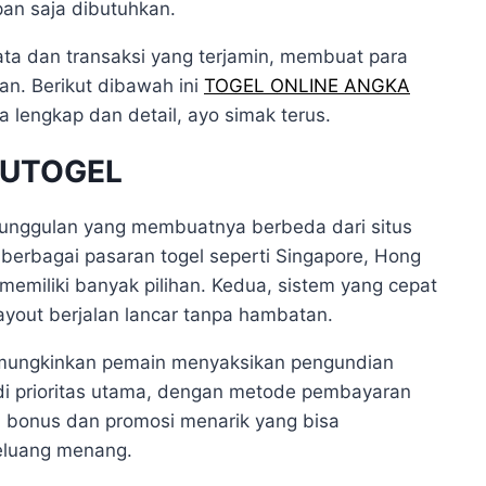
an saja dibutuhkan.
a dan transaksi yang terjamin, membuat para
n. Berikut dibawah ini
TOGEL ONLINE ANGKA
lengkap dan detail, ayo simak terus.
ABUTOGEL
unggulan yang membuatnya berbeda dari situs
 berbagai pasaran togel seperti Singapore, Hong
memiliki banyak pilihan. Kedua, sistem yang cepat
ayout berjalan lancar tanpa hambatan.
memungkinkan pemain menyaksikan pengundian
di prioritas utama, dengan metode pembayaran
da bonus dan promosi menarik yang bisa
eluang menang.