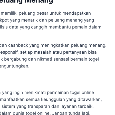
 memiliki peluang besar untuk mendapatkan
ckpot yang menarik dan peluang menang yang
analisis data yang canggih membantu pemain dalam
dan cashback yang meningkatkan peluang menang.
sponsif, setiap masalah atau pertanyaan bisa
uk bergabung dan nikmati sensasi bermain togel
menguntungkan.
 yang ingin menikmati permainan togel online
 manfaatkan semua keunggulan yang ditawarkan,
sistem yang transparan dan layanan terbaik,
lam dunia togel online. Jangan tunda lagi,