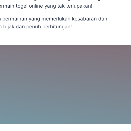
main togel online yang tak terlupakan!
 permainan yang memerlukan kesabaran dan
n bijak dan penuh perhitungan!