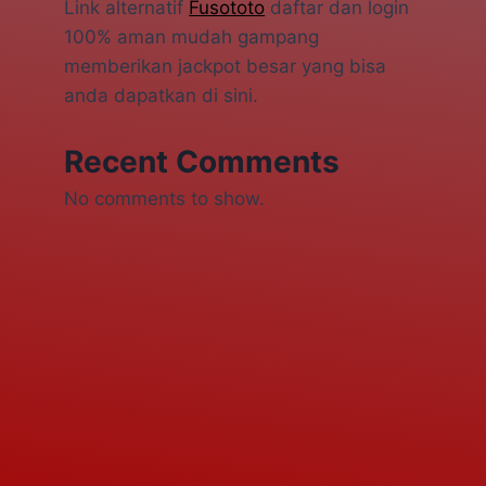
Link alternatif
Fusototo
daftar dan login
100% aman mudah gampang
memberikan jackpot besar yang bisa
anda dapatkan di sini.
Recent Comments
No comments to show.