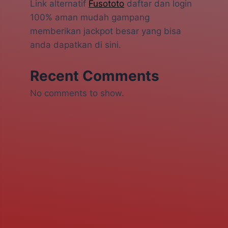
Link alternatif
Fusototo
daftar dan login
100% aman mudah gampang
memberikan jackpot besar yang bisa
anda dapatkan di sini.
Recent Comments
No comments to show.