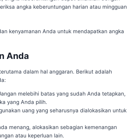
meriksa angka keberuntungan harian atau mingguan
n dan kenyamanan Anda untuk mendapatkan angka
in Anda
 terutama dalam hal anggaran. Berikut adalah
da:
angan melebihi batas yang sudah Anda tetapkan,
a yang Anda pilih.
unakan uang yang seharusnya dialokasikan untuk
nda menang, alokasikan sebagian kemenangan
ngan atau keperluan lain.