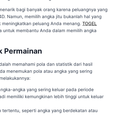
menarik bagi banyak orang karena peluangnya yang
i 4D. Namun, memilih angka jitu bukanlah hal yang
tuk meningkatkan peluang Anda menang.
TOGEL
ma untuk membantu Anda dalam memilih angka
ik Permainan
alah memahami pola dan statistik dari hasil
nda menemukan pola atau angka yang sering
 melakukannya:
ngka-angka yang sering keluar pada periode
adi memiliki kemungkinan lebih tinggi untuk keluar
 tertentu, seperti angka yang berdekatan atau