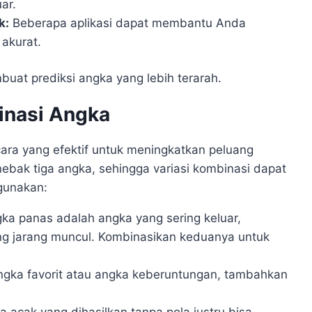
ar.
k:
Beberapa aplikasi dapat membantu Anda
 akurat.
at prediksi angka yang lebih terarah.
inasi Angka
cara yang efektif untuk meningkatkan peluang
ebak tiga angka, sehingga variasi kombinasi dapat
 gunakan:
ka panas adalah angka yang sering keluar,
ng jarang muncul. Kombinasikan keduanya untuk
ngka favorit atau angka keberuntungan, tambahkan