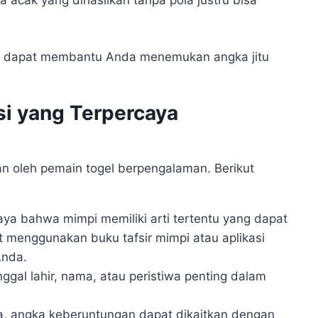
acak yang dihasilkan tanpa pola justru bisa
en dapat membantu Anda menemukan angka jitu
si yang Terpercaya
n oleh pemain togel berpengalaman. Berikut
ya bahwa mimpi memiliki arti tertentu yang dapat
 menggunakan buku tafsir mimpi atau aplikasi
nda.
gal lahir, nama, atau peristiwa penting dalam
 angka keberuntungan dapat dikaitkan dengan