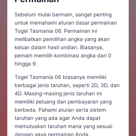
Sebelum mulai bermain, sangat penting
untuk memahami aturan dasar permainan
Togel Tasmania 06. Permainan ini
melibatkan pemilihan angka yang akan
keluar dalam hasil undian. Biasanya,
pemain memilih kombinasi angka dari 0
hingga 9.
Togel Tasmania 06 biasanya memiliki
berbagai jenis taruhan, seperti 2D, 3D, dan
4D. Masing-masing jenis taruhan ini
memiliki peluang dan pembayaran yang
berbeda. Pahami aturan serta sistem
taruhan yang ada agar Anda dapat
memutuskan taruhan mana yang sesuai
dengan gaya permainan Anda.