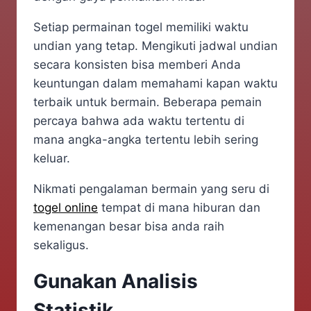
Setiap permainan togel memiliki waktu
undian yang tetap. Mengikuti jadwal undian
secara konsisten bisa memberi Anda
keuntungan dalam memahami kapan waktu
terbaik untuk bermain. Beberapa pemain
percaya bahwa ada waktu tertentu di
mana angka-angka tertentu lebih sering
keluar.
Nikmati pengalaman bermain yang seru di
togel online
tempat di mana hiburan dan
kemenangan besar bisa anda raih
sekaligus.
Gunakan Analisis
Statistik