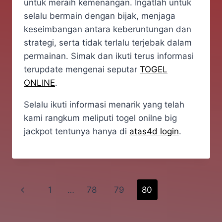
untuk meraih kemenangan. Ingatlah untuk
selalu bermain dengan bijak, menjaga
keseimbangan antara keberuntungan dan
strategi, serta tidak terlalu terjebak dalam
permainan. Simak dan ikuti terus informasi
terupdate mengenai seputar
TOGEL
ONLINE
.
Selalu ikuti informasi menarik yang telah
kami rangkum meliputi togel onilne big
jackpot tentunya hanya di
atas4d login
.
Page
Previous
1
…
78
79
80
navigation
Page