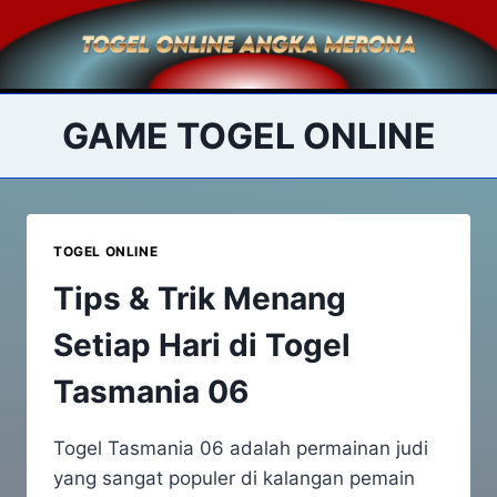
Skip
to
content
GAME TOGEL ONLINE
TOGEL ONLINE
Tips & Trik Menang
Setiap Hari di Togel
Tasmania 06
Togel Tasmania 06 adalah permainan judi
yang sangat populer di kalangan pemain