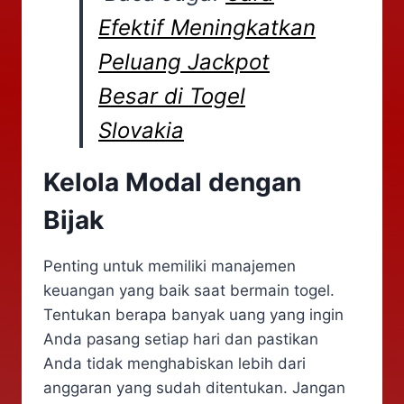
Efektif Meningkatkan
Peluang Jackpot
Besar di Togel
Slovakia
Kelola Modal dengan
Bijak
Penting untuk memiliki manajemen
keuangan yang baik saat bermain togel.
Tentukan berapa banyak uang yang ingin
Anda pasang setiap hari dan pastikan
Anda tidak menghabiskan lebih dari
anggaran yang sudah ditentukan. Jangan