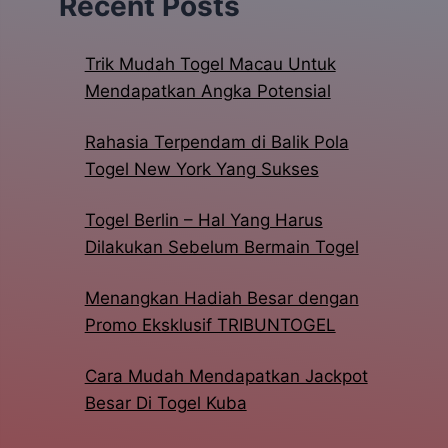
Recent Posts
Trik Mudah Togel Macau Untuk
Mendapatkan Angka Potensial
Rahasia Terpendam di Balik Pola
Togel New York Yang Sukses
Togel Berlin – Hal Yang Harus
Dilakukan Sebelum Bermain Togel
Menangkan Hadiah Besar dengan
Promo Eksklusif TRIBUNTOGEL
Cara Mudah Mendapatkan Jackpot
Besar Di Togel Kuba