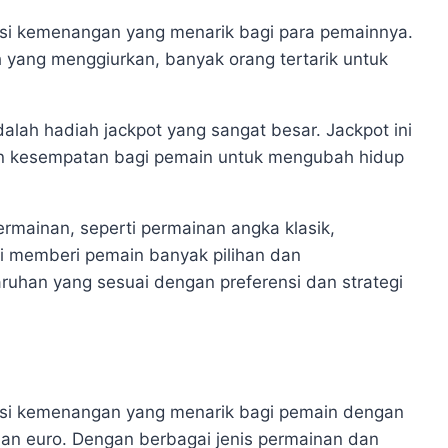
si kemenangan yang menarik bagi para pemainnya.
 yang menggiurkan, banyak orang tertarik untuk
dalah hadiah jackpot yang sangat besar. Jackpot ini
kan kesempatan bagi pemain untuk mengubah hidup
rmainan, seperti permainan angka klasik,
ini memberi pemain banyak pilihan dan
ruhan yang sesuai dengan preferensi dan strategi
nsi kemenangan yang menarik bagi pemain dengan
taan euro. Dengan berbagai jenis permainan dan