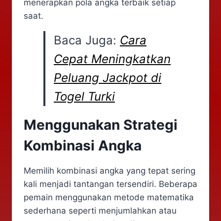
menerapkan pola angka terbaik setiap
saat.
Baca Juga:
Cara
Cepat Meningkatkan
Peluang Jackpot di
Togel Turki
Menggunakan Strategi
Kombinasi Angka
Memilih kombinasi angka yang tepat sering
kali menjadi tantangan tersendiri. Beberapa
pemain menggunakan metode matematika
sederhana seperti menjumlahkan atau