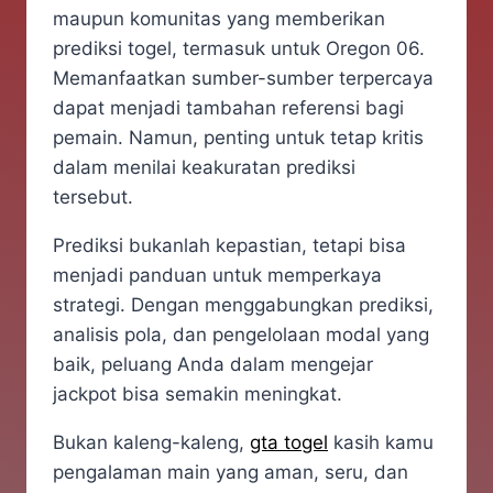
maupun komunitas yang memberikan
prediksi togel, termasuk untuk Oregon 06.
Memanfaatkan sumber-sumber terpercaya
dapat menjadi tambahan referensi bagi
pemain. Namun, penting untuk tetap kritis
dalam menilai keakuratan prediksi
tersebut.
Prediksi bukanlah kepastian, tetapi bisa
menjadi panduan untuk memperkaya
strategi. Dengan menggabungkan prediksi,
analisis pola, dan pengelolaan modal yang
baik, peluang Anda dalam mengejar
jackpot bisa semakin meningkat.
Bukan kaleng-kaleng,
gta togel
kasih kamu
pengalaman main yang aman, seru, dan