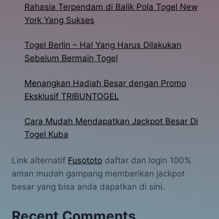
Rahasia Terpendam di Balik Pola Togel New
York Yang Sukses
Togel Berlin – Hal Yang Harus Dilakukan
Sebelum Bermain Togel
Menangkan Hadiah Besar dengan Promo
Eksklusif TRIBUNTOGEL
Cara Mudah Mendapatkan Jackpot Besar Di
Togel Kuba
Link alternatif
Fusototo
daftar dan login 100%
aman mudah gampang memberikan jackpot
besar yang bisa anda dapatkan di sini.
Recent Comments