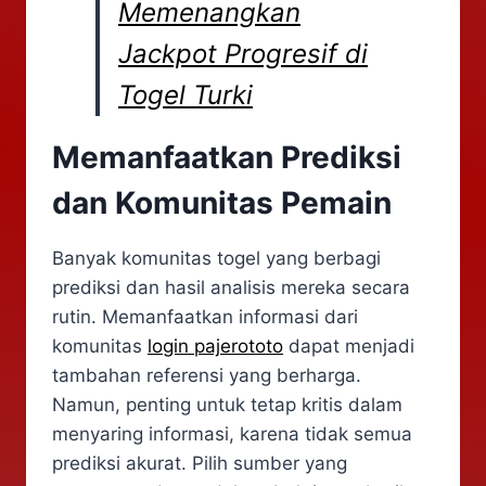
Memenangkan
Jackpot Progresif di
Togel Turki
Memanfaatkan Prediksi
dan Komunitas Pemain
Banyak komunitas togel yang berbagi
prediksi dan hasil analisis mereka secara
rutin. Memanfaatkan informasi dari
komunitas
login pajerototo
dapat menjadi
tambahan referensi yang berharga.
Namun, penting untuk tetap kritis dalam
menyaring informasi, karena tidak semua
prediksi akurat. Pilih sumber yang