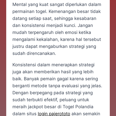
Mental yang kuat sangat diperlukan dalam
permainan togel. Kemenangan besar tidak
datang setiap saat, sehingga kesabaran
dan konsistensi menjadi kunci. Jangan
mudah terpengaruh oleh emosi ketika
mengalami kekalahan, karena hal tersebut
justru dapat mengaburkan strategi yang
sudah direncanakan.
Konsistensi dalam menerapkan strategi
juga akan memberikan hasil yang lebih
baik. Banyak pemain gagal karena sering
berganti metode tanpa evaluasi yang jelas.
Dengan berpegang pada strategi yang
sudah terbukti efektif, peluang untuk
meraih jackpot besar di Togel Polandia
dalam situs
login pajerototo
akan semakin