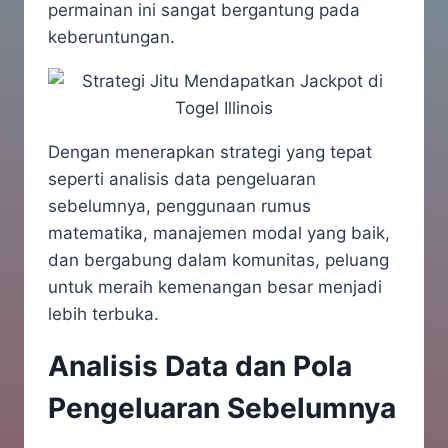
permainan ini sangat bergantung pada
keberuntungan.
Dengan menerapkan strategi yang tepat
seperti analisis data pengeluaran
sebelumnya, penggunaan rumus
matematika, manajemen modal yang baik,
dan bergabung dalam komunitas, peluang
untuk meraih kemenangan besar menjadi
lebih terbuka.
Analisis Data dan Pola
Pengeluaran Sebelumnya