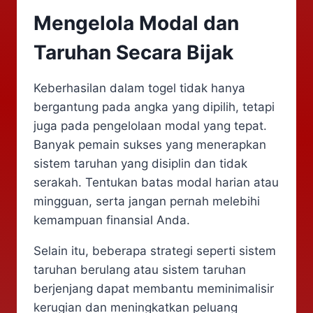
Mengelola Modal dan
Taruhan Secara Bijak
Keberhasilan dalam togel tidak hanya
bergantung pada angka yang dipilih, tetapi
juga pada pengelolaan modal yang tepat.
Banyak pemain sukses yang menerapkan
sistem taruhan yang disiplin dan tidak
serakah. Tentukan batas modal harian atau
mingguan, serta jangan pernah melebihi
kemampuan finansial Anda.
Selain itu, beberapa strategi seperti sistem
taruhan berulang atau sistem taruhan
berjenjang dapat membantu meminimalisir
kerugian dan meningkatkan peluang