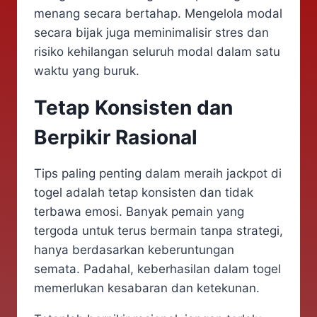
menang secara bertahap. Mengelola modal
secara bijak juga meminimalisir stres dan
risiko kehilangan seluruh modal dalam satu
waktu yang buruk.
Tetap Konsisten dan
Berpikir Rasional
Tips paling penting dalam meraih jackpot di
togel adalah tetap konsisten dan tidak
terbawa emosi. Banyak pemain yang
tergoda untuk terus bermain tanpa strategi,
hanya berdasarkan keberuntungan
semata. Padahal, keberhasilan dalam togel
memerlukan kesabaran dan ketekunan.