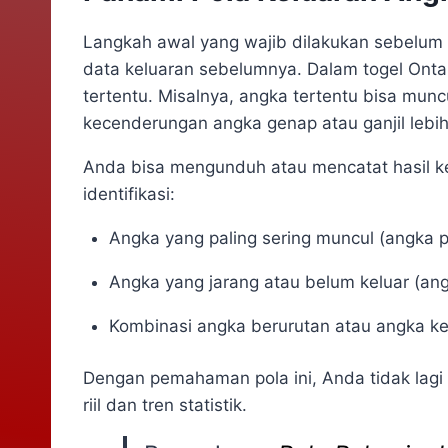
Langkah awal yang wajib dilakukan sebelu
data keluaran sebelumnya. Dalam togel Ontar
tertentu. Misalnya, angka tertentu bisa muncu
kecenderungan angka genap atau ganjil lebih
Anda bisa mengunduh atau mencatat hasil ke
identifikasi:
Angka yang paling sering muncul (angka 
Angka yang jarang atau belum keluar (ang
Kombinasi angka berurutan atau angka k
Dengan pemahaman pola ini, Anda tidak lagi
riil dan tren statistik.