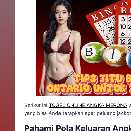
Berikut ini
TOGEL ONLINE ANGKA MERONA
a
yang bisa Anda terapkan agar peluang jackpo
Pahami Pola Keluaran Angk