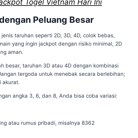
ackpot Togel Vietnam Hari Ini
 dengan Peluang Besar
enis taruhan seperti 2D, 3D, 4D, colok bebas,
ain yang ingin jackpot dengan risiko minimal, 2D
ang aman.
ah besar, taruhan 3D atau 4D dengan kombinasi
 Jangan tergoda untuk menebak secara berlebihan;
 akurat.
ngan angka 3, 6, dan 8, Anda bisa coba variasi:
ng atau rumus pribadi, misalnya 8362