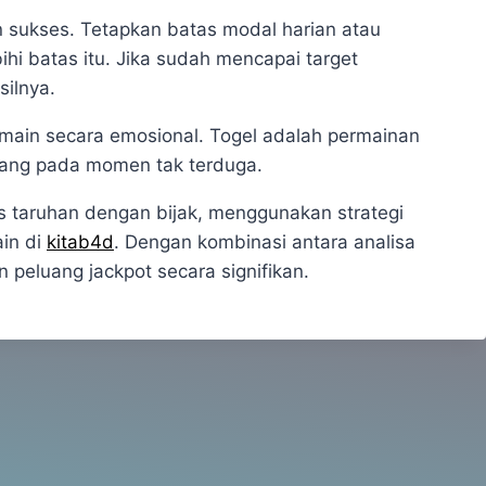
n sukses. Tetapkan batas modal harian atau
i batas itu. Jika sudah mencapai target
silnya.
main secara emosional. Togel adalah permainan
atang pada momen tak terduga.
s taruhan dengan bijak, menggunakan strategi
ain di
kitab4d
. Dengan kombinasi antara analisa
n peluang jackpot secara signifikan.