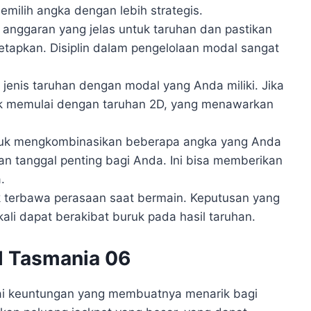
milih angka dengan lebih strategis.
nggaran yang jelas untuk taruhan dan pastikan
tetapkan. Disiplin dalam pengelolaan modal sangat
 jenis taruhan dengan modal yang Anda miliki. Jika
tuk memulai dengan taruhan 2D, yang menawarkan
tuk mengkombinasikan beberapa angka yang Anda
n tanggal penting bagi Anda. Ini bisa memberikan
.
ak terbawa perasaan saat bermain. Keputusan yang
ali dapat berakibat buruk pada hasil taruhan.
l Tasmania 06
ai keuntungan yang membuatnya menarik bagi