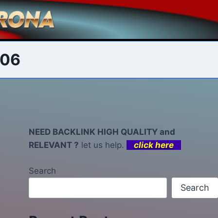
 06
NEED BACKLINK HIGH QUALITY and
RELEVANT ?
let us help.
click here
Search
Search