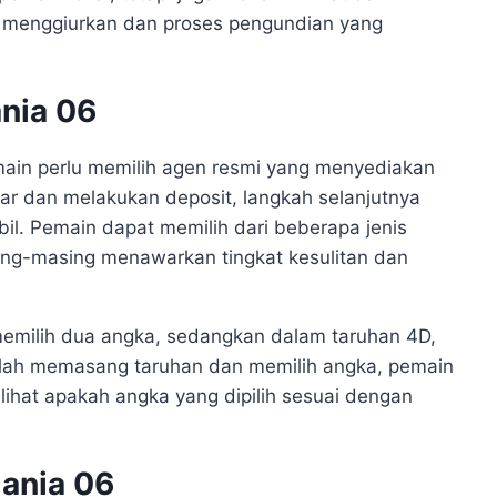
g menggiurkan dan proses pengundian yang
nia 06
main perlu memilih agen resmi yang menyediakan
tar dan melakukan deposit, langkah selanjutnya
bil. Pemain dapat memilih dari beberapa jenis
ing-masing menawarkan tingkat kesulitan dan
memilih dua angka, sedangkan dalam taruhan 4D,
elah memasang taruhan dan memilih angka, pemain
ihat apakah angka yang dipilih sesuai dengan
ania 06