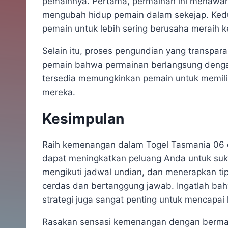
pemainnya. Pertama, permainan ini menawark
mengubah hidup pemain dalam sekejap. Kedu
pemain untuk lebih sering berusaha meraih
Selain itu, proses pengundian yang transpa
pemain bahwa permainan berlangsung dengan j
tersedia memungkinkan pemain untuk memili
mereka.
Kesimpulan
​Raih kemenangan dalam Togel Tasmania 06 
dapat meningkatkan peluang Anda untuk suks
mengikuti jadwal undian, dan menerapkan tip
cerdas dan bertanggung jawab. Ingatlah ba
strategi juga sangat penting untuk mencapai 
Rasakan sensasi kemenangan dengan bermain