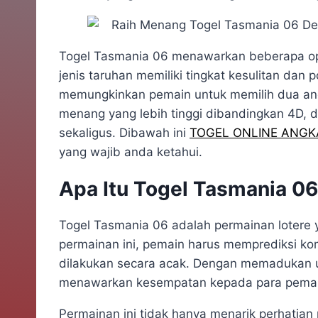
Togel Tasmania 06 menawarkan beberapa opsi
jenis taruhan memiliki tingkat kesulitan dan
memungkinkan pemain untuk memilih dua angk
menang yang lebih tinggi dibandingkan 4D, 
sekaligus.
Dibawah ini
TOGEL ONLINE ANG
yang wajib anda ketahui.
Apa Itu Togel Tasmania 0
Togel Tasmania 06 adalah permainan lotere y
permainan ini, pemain harus memprediksi ko
dilakukan secara acak. Dengan memadukan u
menawarkan kesempatan kepada para pemai
Permainan ini tidak hanya menarik perhatian 