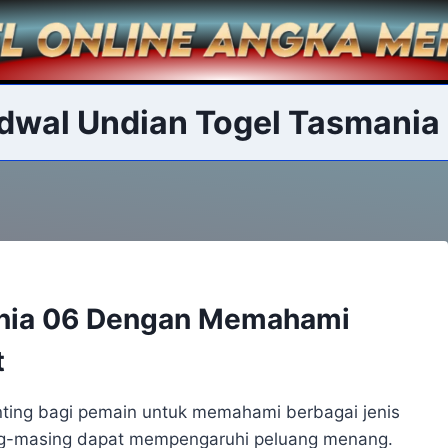
dwal Undian Togel Tasmania
ania 06 Dengan Memahami
t
ting bagi pemain untuk memahami berbagai jenis
ng-masing dapat mempengaruhi peluang menang.