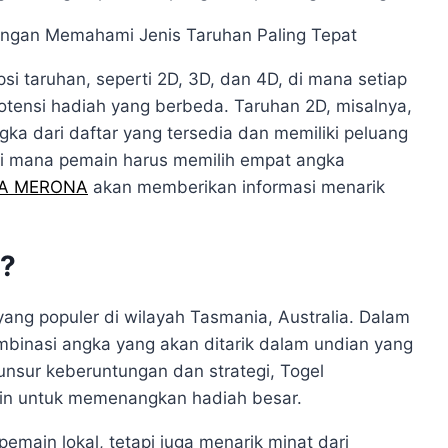
 taruhan, seperti 2D, 3D, dan 4D, di mana setiap
 potensi hadiah yang berbeda. Taruhan 2D, misalnya,
a dari daftar yang tersedia dan memiliki peluang
di mana pemain harus memilih empat angka
KA MERONA
akan memberikan informasi menarik
6?
ang populer di wilayah Tasmania, Australia. Dalam
mbinasi angka yang akan ditarik dalam undian yang
nsur keberuntungan dan strategi, Togel
n untuk memenangkan hadiah besar.
pemain lokal, tetapi juga menarik minat dari