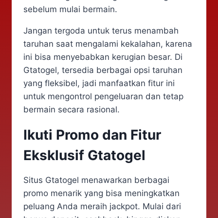
sebelum mulai bermain.
Jangan tergoda untuk terus menambah
taruhan saat mengalami kekalahan, karena
ini bisa menyebabkan kerugian besar. Di
Gtatogel, tersedia berbagai opsi taruhan
yang fleksibel, jadi manfaatkan fitur ini
untuk mengontrol pengeluaran dan tetap
bermain secara rasional.
Ikuti Promo dan Fitur
Eksklusif Gtatogel
Situs Gtatogel menawarkan berbagai
promo menarik yang bisa meningkatkan
peluang Anda meraih jackpot. Mulai dari