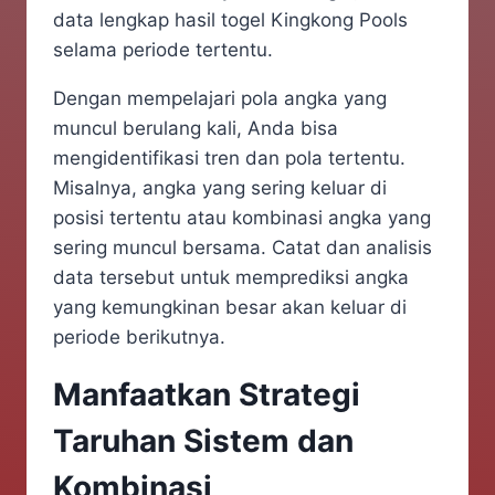
data lengkap hasil togel Kingkong Pools
selama periode tertentu.
Dengan mempelajari pola angka yang
muncul berulang kali, Anda bisa
mengidentifikasi tren dan pola tertentu.
Misalnya, angka yang sering keluar di
posisi tertentu atau kombinasi angka yang
sering muncul bersama. Catat dan analisis
data tersebut untuk memprediksi angka
yang kemungkinan besar akan keluar di
periode berikutnya.
Manfaatkan Strategi
Taruhan Sistem dan
Kombinasi