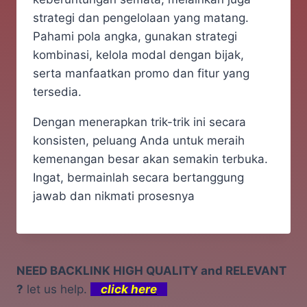
strategi dan pengelolaan yang matang.
Pahami pola angka, gunakan strategi
kombinasi, kelola modal dengan bijak,
serta manfaatkan promo dan fitur yang
tersedia.
Dengan menerapkan trik-trik ini secara
konsisten, peluang Anda untuk meraih
kemenangan besar akan semakin terbuka.
Ingat, bermainlah secara bertanggung
jawab dan nikmati prosesnya
NEED BACKLINK HIGH QUALITY and RELEVANT
?
let us help.
click here