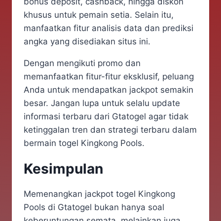
bonus deposit, cashback, hingga diskon
khusus untuk pemain setia. Selain itu,
manfaatkan fitur analisis data dan prediksi
angka yang disediakan situs ini.
Dengan mengikuti promo dan
memanfaatkan fitur-fitur eksklusif, peluang
Anda untuk mendapatkan jackpot semakin
besar. Jangan lupa untuk selalu update
informasi terbaru dari Gtatogel agar tidak
ketinggalan tren dan strategi terbaru dalam
bermain togel Kingkong Pools.
Kesimpulan
Memenangkan jackpot togel Kingkong
Pools di Gtatogel bukan hanya soal
keberuntungan semata, melainkan juga