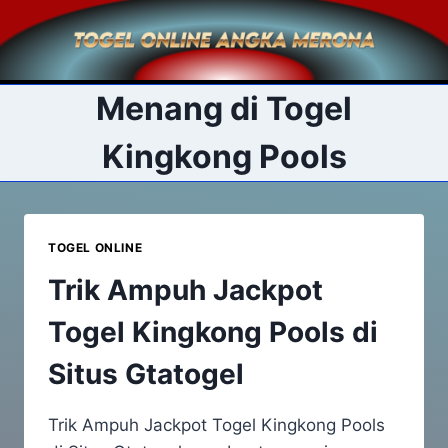
Skip
to
content
Menang di Togel
Kingkong Pools
TOGEL ONLINE
Trik Ampuh Jackpot
Togel Kingkong Pools di
Situs Gtatogel
Trik Ampuh Jackpot Togel Kingkong Pools