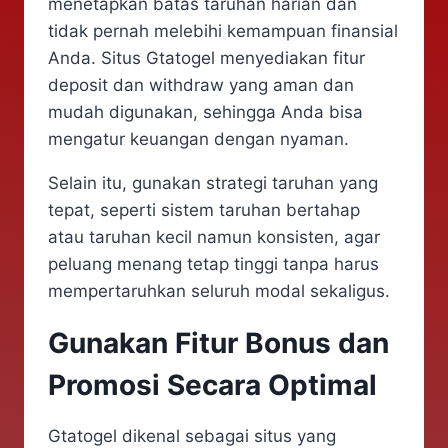
menetapkan batas taruhan harian dan
tidak pernah melebihi kemampuan finansial
Anda. Situs Gtatogel menyediakan fitur
deposit dan withdraw yang aman dan
mudah digunakan, sehingga Anda bisa
mengatur keuangan dengan nyaman.
Selain itu, gunakan strategi taruhan yang
tepat, seperti sistem taruhan bertahap
atau taruhan kecil namun konsisten, agar
peluang menang tetap tinggi tanpa harus
mempertaruhkan seluruh modal sekaligus.
Gunakan Fitur Bonus dan
Promosi Secara Optimal
Gtatogel dikenal sebagai situs yang