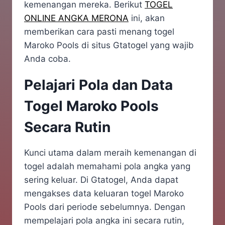
kemenangan mereka. Berikut
TOGEL
ONLINE ANGKA MERONA
ini, akan
memberikan cara pasti menang togel
Maroko Pools di situs Gtatogel yang wajib
Anda coba.
Pelajari Pola dan Data
Togel Maroko Pools
Secara Rutin
Kunci utama dalam meraih kemenangan di
togel adalah memahami pola angka yang
sering keluar. Di Gtatogel, Anda dapat
mengakses data keluaran togel Maroko
Pools dari periode sebelumnya. Dengan
mempelajari pola angka ini secara rutin,