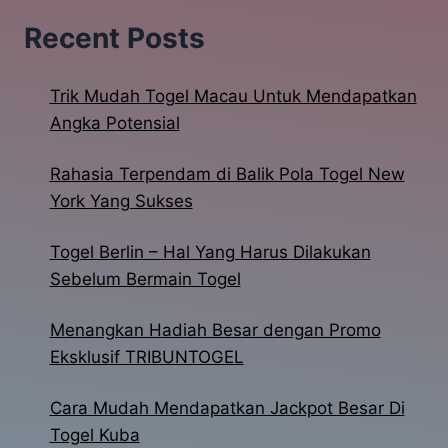
Recent Posts
Trik Mudah Togel Macau Untuk Mendapatkan
Angka Potensial
Rahasia Terpendam di Balik Pola Togel New
York Yang Sukses
Togel Berlin – Hal Yang Harus Dilakukan
Sebelum Bermain Togel
Menangkan Hadiah Besar dengan Promo
Eksklusif TRIBUNTOGEL
Cara Mudah Mendapatkan Jackpot Besar Di
Togel Kuba