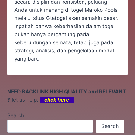
secara disiplin dan konsisten, peluang
Anda untuk menang di togel Maroko Pools
melalui situs Gtatogel akan semakin besar.
Ingatlah bahwa keberhasilan dalam togel
bukan hanya bergantung pada
keberuntungan semata, tetapi juga pada
strategi, analisis, dan pengelolaan modal
yang baik.
NEED BACKLINK HIGH QUALITY and RELEVANT
?
let us help.
click here
Search
Search