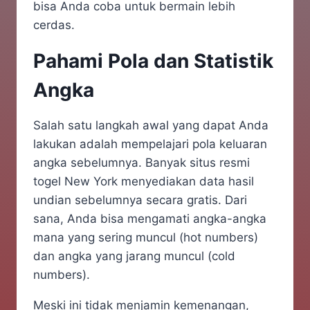
bisa Anda coba untuk bermain lebih
cerdas.
Pahami Pola dan Statistik
Angka
Salah satu langkah awal yang dapat Anda
lakukan adalah mempelajari pola keluaran
angka sebelumnya. Banyak situs resmi
togel New York menyediakan data hasil
undian sebelumnya secara gratis. Dari
sana, Anda bisa mengamati angka-angka
mana yang sering muncul (hot numbers)
dan angka yang jarang muncul (cold
numbers).
Meski ini tidak menjamin kemenangan,