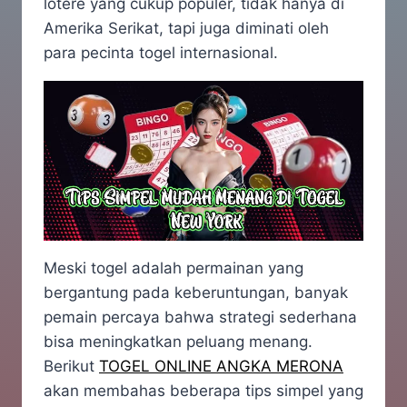
lotere yang cukup populer, tidak hanya di
Amerika Serikat, tapi juga diminati oleh
para pecinta togel internasional.
Meski togel adalah permainan yang
bergantung pada keberuntungan, banyak
pemain percaya bahwa strategi sederhana
bisa meningkatkan peluang menang.
Berikut
TOGEL ONLINE ANGKA MERONA
akan membahas beberapa tips simpel yang