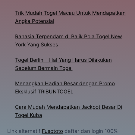
Trik Mudah Togel Macau Untuk Mendapatkan
Angka Potensial
Rahasia Terpendam di Balik Pola Togel New
York Yang Sukses
Togel Berlin – Hal Yang Harus Dilakukan
Sebelum Bermain Togel
Menangkan Hadiah Besar dengan Promo
Eksklusif TRIBUNTOGEL
Cara Mudah Mendapatkan Jackpot Besar Di
Togel Kuba
Link alternatif
Fusototo
daftar dan login 100%