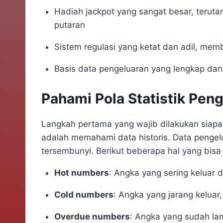
Hadiah jackpot yang sangat besar, terut
putaran
Sistem regulasi yang ketat dan adil, me
Basis data pengeluaran yang lengkap da
Pahami Pola Statistik Pen
Langkah pertama yang wajib dilakukan siapa
adalah memahami data historis. Data penge
tersembunyi. Berikut beberapa hal yang bisa 
Hot numbers
: Angka yang sering keluar d
Cold numbers
: Angka yang jarang keluar
Overdue numbers
: Angka yang sudah lam