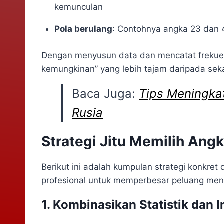
kemunculan
Pola berulang
: Contohnya angka 23 dan 
Dengan menyusun data dan mencatat frekuen
kemungkinan” yang lebih tajam daripada se
Baca Juga:
Tips Meningka
Rusia
Strategi Jitu Memilih Ang
Berikut ini adalah kumpulan strategi konkret
profesional untuk memperbesar peluang men
1. Kombinasikan Statistik dan I