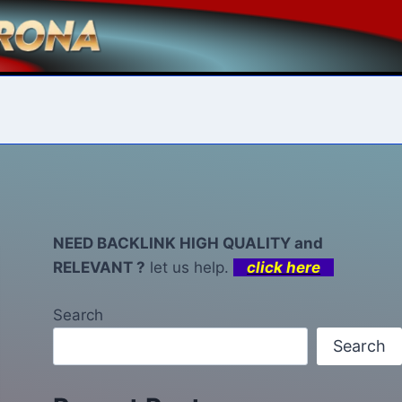
NEED BACKLINK HIGH QUALITY and
RELEVANT ?
let us help.
click here
Search
Search