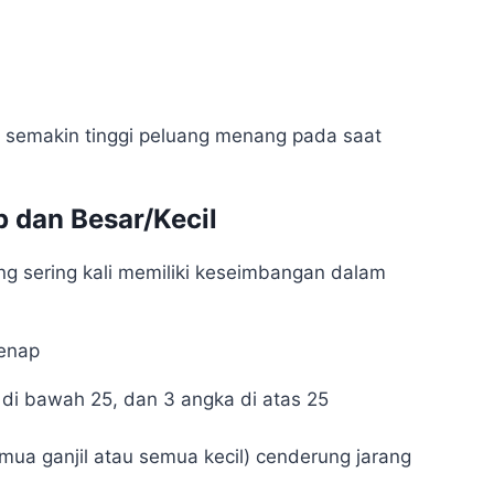
 semakin tinggi peluang menang pada saat
p dan Besar/Kecil
g sering kali memiliki keseimbangan dalam
genap
 di bawah 25, dan 3 angka di atas 25
ua ganjil atau semua kecil) cenderung jarang