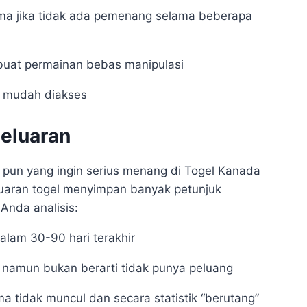
ama jika tidak ada pemenang selama beberapa
mbuat permainan bebas manipulasi
n mudah diakses
geluaran
 pun yang ingin serius menang di Togel Kanada
luaran togel menyimpan banyak petunjuk
Anda analisis:
alam 30-90 hari terakhir
, namun bukan berarti tidak punya peluang
a tidak muncul dan secara statistik “berutang”