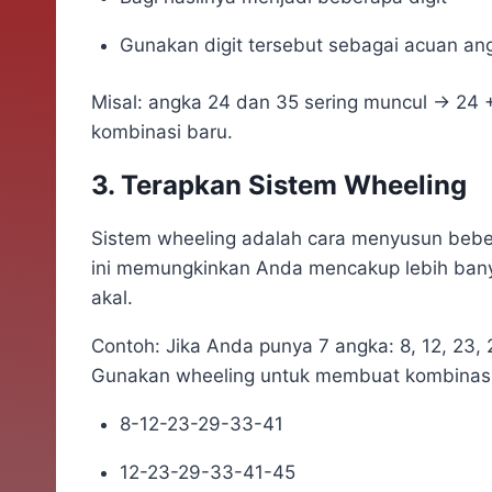
Gunakan digit tersebut sebagai acuan an
Misal: angka 24 dan 35 sering muncul → 24 
kombinasi baru.
3. Terapkan Sistem Wheeling
Sistem wheeling adalah cara menyusun beber
ini memungkinkan Anda mencakup lebih ban
akal.
Contoh: Jika Anda punya 7 angka: 8, 12, 23, 
Gunakan wheeling untuk membuat kombinasi
8-12-23-29-33-41
12-23-29-33-41-45