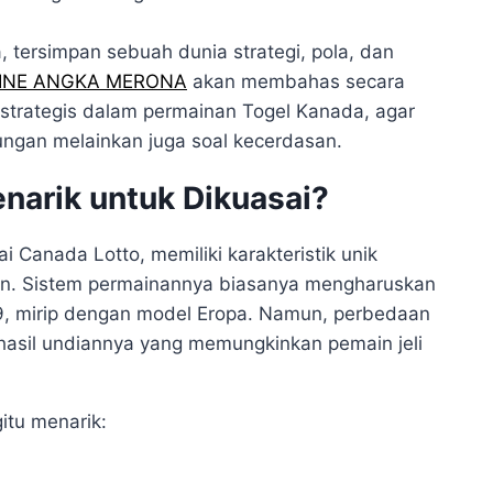
a, tersimpan sebuah dunia strategi, pola, dan
INE ANGKA MERONA
akan membahas secara
trategis dalam permainan Togel Kanada, agar
ngan melainkan juga soal kecerdasan.
arik untuk Dikuasai?
i Canada Lotto, memiliki karakteristik unik
ain. Sistem permainannya biasanya mengharuskan
9, mirip dengan model Eropa. Namun, perbedaan
 hasil undiannya yang memungkinkan pemain jeli
tu menarik: