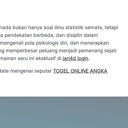
nada bukan hanya soal ilmu statistik semata, tetapi
a pendekatan berbeda, dan disiplin dalam
mengenali pola psikologis diri, dan menerapkan
ng memperbesar peluang menjadi pemenang sejati
mainan seru ini eksklusif di
jari4d login
.
update mengenai seputar
TOGEL ONLINE ANGKA