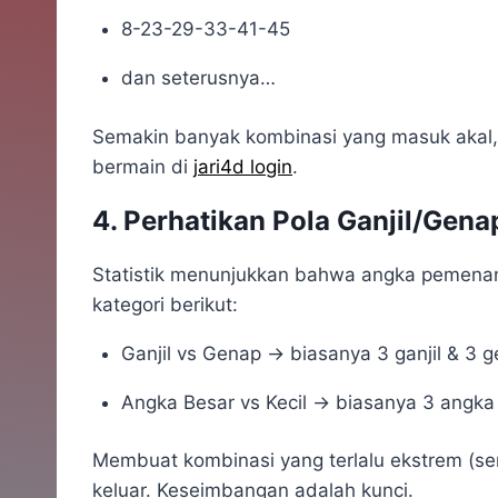
8-23-29-33-41-45
dan seterusnya…
Semakin banyak kombinasi yang masuk akal,
bermain di
jari4d login
.
4. Perhatikan Pola Ganjil/Gena
Statistik menunjukkan bahwa angka pemenan
kategori berikut:
Ganjil vs Genap → biasanya 3 ganjil & 3 
Angka Besar vs Kecil → biasanya 3 angka
Membuat kombinasi yang terlalu ekstrem (sem
keluar. Keseimbangan adalah kunci.