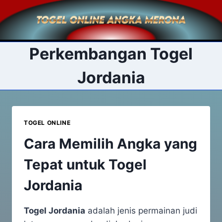
Skip
to
content
Perkembangan ​Togel
Jordania
TOGEL ONLINE
Cara Memilih Angka yang
Tepat untuk Togel
Jordania
​Togel Jordania
adalah jenis permainan judi