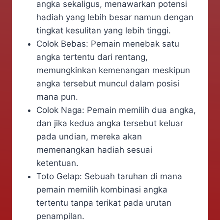
angka sekaligus, menawarkan potensi
hadiah yang lebih besar namun dengan
tingkat kesulitan yang lebih tinggi.
Colok Bebas: Pemain menebak satu
angka tertentu dari rentang,
memungkinkan kemenangan meskipun
angka tersebut muncul dalam posisi
mana pun.
Colok Naga: Pemain memilih dua angka,
dan jika kedua angka tersebut keluar
pada undian, mereka akan
memenangkan hadiah sesuai
ketentuan.
Toto Gelap: Sebuah taruhan di mana
pemain memilih kombinasi angka
tertentu tanpa terikat pada urutan
penampilan.