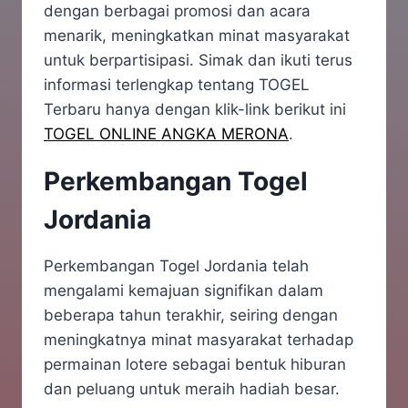
dengan berbagai promosi dan acara
menarik, meningkatkan minat masyarakat
untuk berpartisipasi. Simak dan ikuti terus
informasi terlengkap tentang TOGEL
Terbaru hanya dengan klik-link berikut ini
TOGEL ONLINE ANGKA MERONA
.
Perkembangan ​Togel
Jordania
​Perkembangan Togel Jordania telah
mengalami kemajuan signifikan dalam
beberapa tahun terakhir, seiring dengan
meningkatnya minat masyarakat terhadap
permainan lotere sebagai bentuk hiburan
dan peluang untuk meraih hadiah besar.​