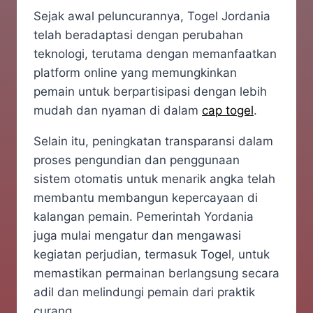
Sejak awal peluncurannya, Togel Jordania
telah beradaptasi dengan perubahan
teknologi, terutama dengan memanfaatkan
platform online yang memungkinkan
pemain untuk berpartisipasi dengan lebih
mudah dan nyaman di dalam
cap togel
.
Selain itu, peningkatan transparansi dalam
proses pengundian dan penggunaan
sistem otomatis untuk menarik angka telah
membantu membangun kepercayaan di
kalangan pemain. Pemerintah Yordania
juga mulai mengatur dan mengawasi
kegiatan perjudian, termasuk Togel, untuk
memastikan permainan berlangsung secara
adil dan melindungi pemain dari praktik
curang.