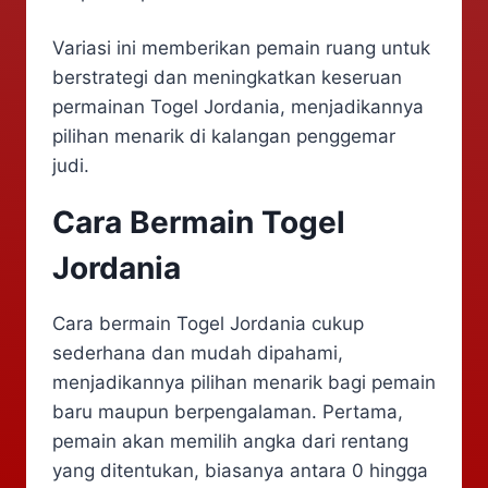
Variasi ini memberikan pemain ruang untuk
berstrategi dan meningkatkan keseruan
permainan Togel Jordania, menjadikannya
pilihan menarik di kalangan penggemar
judi.
Cara Bermain Togel
Jordania
​Cara bermain Togel Jordania cukup
sederhana dan mudah dipahami,
menjadikannya pilihan menarik bagi pemain
baru maupun berpengalaman.​ Pertama,
pemain akan memilih angka dari rentang
yang ditentukan, biasanya antara 0 hingga