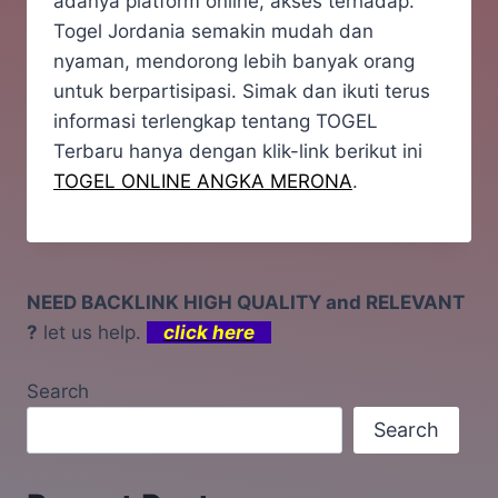
adanya platform online, akses terhadap.
Togel Jordania semakin mudah dan
nyaman, mendorong lebih banyak orang
untuk berpartisipasi. Simak dan ikuti terus
informasi terlengkap tentang TOGEL
Terbaru hanya dengan klik-link berikut ini
TOGEL ONLINE ANGKA MERONA
.
NEED BACKLINK HIGH QUALITY and RELEVANT
?
let us help.
click here
Search
Search