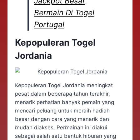
Jackpot Besar
Bermain Di Togel
Portugal
Kepopuleran Togel
Jordania
​Kepopuleran Togel Jordania meningkat
pesat dalam beberapa tahun terakhir,
menarik perhatian banyak pemain yang
mencari peluang untuk meraih hadiah
besar dengan cara yang menarik dan
mudah diakses.​ Permainan ini diakui
sebagai salah satu bentuk hiburan yang