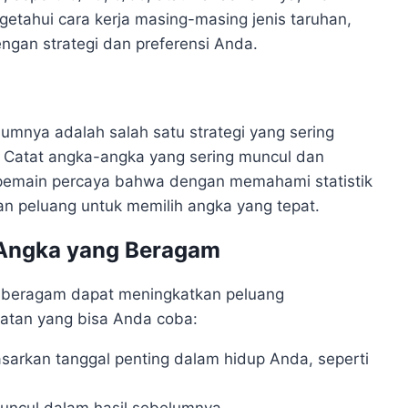
tahui cara kerja masing-masing jenis taruhan,
engan strategi dan preferensi Anda.
lumnya adalah salah satu strategi yang sering
 Catat angka-angka yang sering muncul dan
ak pemain percaya bahwa dengan memahami statistik
n peluang untuk memilih angka yang tepat.
 Angka yang Beragam
 beragam dapat meningkatkan peluang
atan yang bisa Anda coba:
sarkan tanggal penting dalam hidup Anda, seperti
muncul dalam hasil sebelumnya.