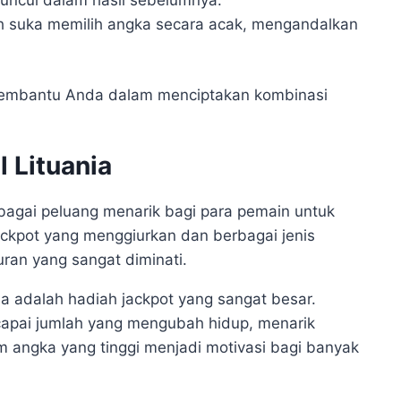
 suka memilih angka secara acak, mengandalkan
membantu Anda dalam menciptakan kombinasi
 Lituania
bagai peluang menarik bagi para pemain untuk
ckpot yang menggiurkan dan berbagai jenis
uran yang sangat diminati.
nia adalah hadiah jackpot yang sangat besar.
ncapai jumlah yang mengubah hidup, menarik
 angka yang tinggi menjadi motivasi bagi banyak