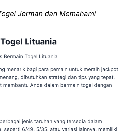
 Togel Jerman dan Memahami
Togel Lituania
 menarik bagi para pemain untuk meraih jackpot
enang, dibutuhkan strategi dan tips yang tepat.
at membantu Anda dalam bermain togel dengan
erbagai jenis taruhan yang tersedia dalam
, seperti 6/49, 5/35, atau variasi lainnya, memiliki