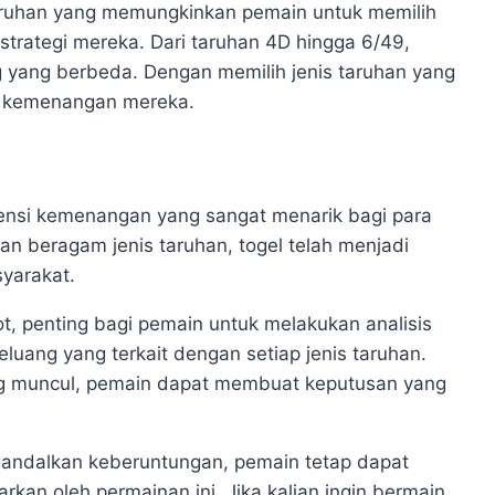
aruhan yang memungkinkan pemain untuk memilih
strategi mereka. Dari taruhan 4D hingga 6/49,
g yang berbeda. Dengan memilih jenis taruhan yang
i kemenangan mereka.
ensi kemenangan yang sangat menarik bagi para
n beragam jenis taruhan, togel telah menjadi
syarakat.
, penting bagi pemain untuk melakukan analisis
uang yang terkait dengan setiap jenis taruhan.
ng muncul, pemain dapat membuat keputusan yang
andalkan keberuntungan, pemain tetap dapat
kan oleh permainan ini. Jika kalian ingin bermain