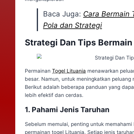
Baca Juga:
Cara Bermain
Pola dan Strategi
Strategi Dan Tips Bermain 
Permainan
Togel Lituania
menawarkan peluang
besar. Namun, untuk meningkatkan peluang m
Berikut adalah beberapa panduan yang dap
lebih efektif dan cerdas.
1. Pahami Jenis Taruhan
Sebelum memulai, penting untuk memahami b
permainan togel Lituania. Setiap jenis taruhan