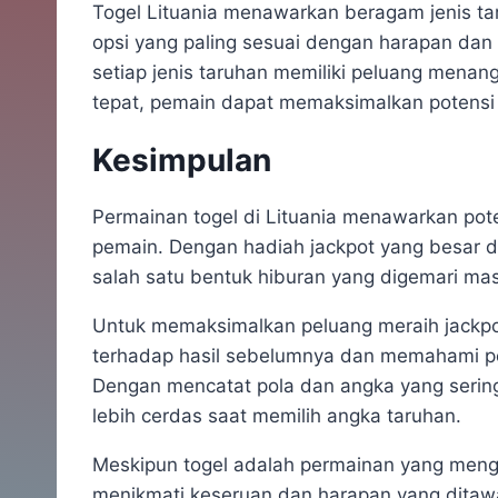
Togel Lituania menawarkan beragam jenis t
opsi yang paling sesuai dengan harapan dan 
setiap jenis taruhan memiliki peluang menan
tepat, pemain dapat memaksimalkan potens
Kesimpulan
Permainan togel di Lituania menawarkan pot
pemain. Dengan hadiah jackpot yang besar da
salah satu bentuk hiburan yang digemari ma
Untuk memaksimalkan peluang meraih jackpot
terhadap hasil sebelumnya dan memahami pel
Dengan mencatat pola dan angka yang seri
lebih cerdas saat memilih angka taruhan.
Meskipun togel adalah permainan yang meng
menikmati keseruan dan harapan yang ditawar