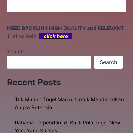
NEED BACKLINK HIGH QUALITY and RELEVANT
?
let us help.
click here
Search
Search
Recent Posts
Trik Mudah Togel Macau Untuk Mendapatkan
Angka Potensial
Rahasia Terpendam di Balik Pola Togel New
York Yang Sukses