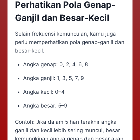
Perhatikan Pola Genap-
Ganjil dan Besar-Kecil
Selain frekuensi kemunculan, kamu juga
perlu memperhatikan pola genap-ganjil dan
besar-kecil.
Angka genap: 0, 2, 4, 6, 8
Angka ganjil: 1, 3, 5, 7, 9
Angka kecil: 0–4
Angka besar: 5–9
Contoh: Jika dalam 5 hari terakhir angka
ganjil dan kecil lebih sering muncul, besar
kemungkinan angka genap dan besar akan