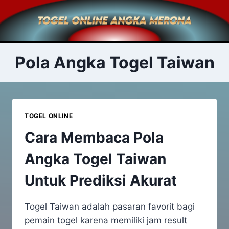
Skip
to
content
Pola Angka Togel Taiwan
TOGEL ONLINE
Cara Membaca Pola
Angka Togel Taiwan
Untuk Prediksi Akurat
Togel Taiwan adalah pasaran favorit bagi
pemain togel karena memiliki jam result