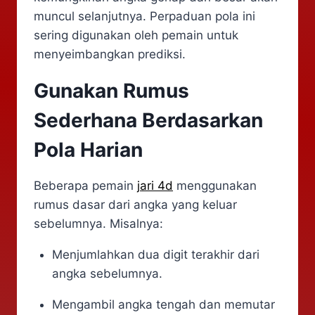
muncul selanjutnya. Perpaduan pola ini
sering digunakan oleh pemain untuk
menyeimbangkan prediksi.
Gunakan Rumus
Sederhana Berdasarkan
Pola Harian
Beberapa pemain
jari 4d
menggunakan
rumus dasar dari angka yang keluar
sebelumnya. Misalnya:
Menjumlahkan dua digit terakhir dari
angka sebelumnya.
Mengambil angka tengah dan memutar