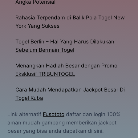
Angka Potensial
Rahasia Terpendam di Balik Pola Togel New
York Yang Sukses
Togel Berlin – Hal Yang Harus Dilakukan
Sebelum Bermain Togel
Menangkan Hadiah Besar dengan Promo
Eksklusif TRIBUNTOGEL
Cara Mudah Mendapatkan Jackpot Besar Di
Togel Kuba
Link alternatif
Fusototo
daftar dan login 100%
aman mudah gampang memberikan jackpot
besar yang bisa anda dapatkan di sini.