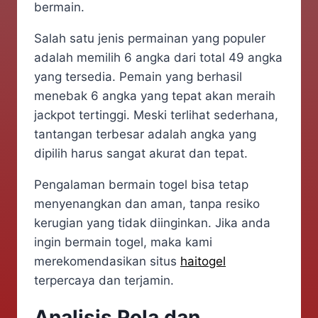
bermain.
Salah satu jenis permainan yang populer
adalah memilih 6 angka dari total 49 angka
yang tersedia. Pemain yang berhasil
menebak 6 angka yang tepat akan meraih
jackpot tertinggi. Meski terlihat sederhana,
tantangan terbesar adalah angka yang
dipilih harus sangat akurat dan tepat.
Pengalaman bermain togel bisa tetap
menyenangkan dan aman, tanpa resiko
kerugian yang tidak diinginkan. Jika anda
ingin bermain togel, maka kami
merekomendasikan situs
haitogel
terpercaya dan terjamin.
Analisis Pola dan