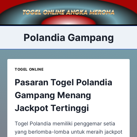
Skip
to
content
Polandia Gampang
TOGEL ONLINE
Pasaran Togel Polandia
Gampang Menang
Jackpot Tertinggi
Togel Polandia memiliki penggemar setia
yang berlomba-lomba untuk meraih jackpot