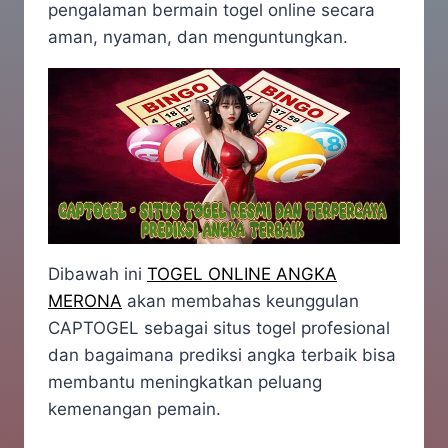
pengalaman bermain togel online secara
aman, nyaman, dan menguntungkan.
Dibawah ini
TOGEL ONLINE ANGKA
MERONA
akan membahas keunggulan
CAPTOGEL sebagai situs togel profesional
dan bagaimana prediksi angka terbaik bisa
membantu meningkatkan peluang
kemenangan pemain.