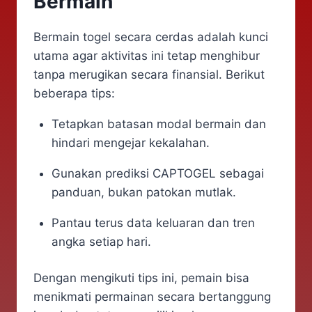
Bermain
Bermain togel secara cerdas adalah kunci
utama agar aktivitas ini tetap menghibur
tanpa merugikan secara finansial. Berikut
beberapa tips:
Tetapkan batasan modal bermain dan
hindari mengejar kekalahan.
Gunakan prediksi CAPTOGEL sebagai
panduan, bukan patokan mutlak.
Pantau terus data keluaran dan tren
angka setiap hari.
Dengan mengikuti tips ini, pemain bisa
menikmati permainan secara bertanggung