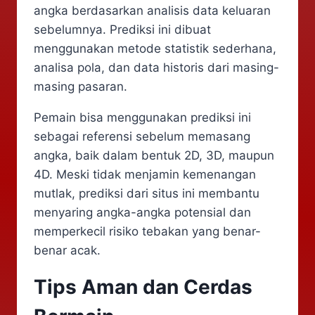
angka berdasarkan analisis data keluaran
sebelumnya. Prediksi ini dibuat
menggunakan metode statistik sederhana,
analisa pola, dan data historis dari masing-
masing pasaran.
Pemain bisa menggunakan prediksi ini
sebagai referensi sebelum memasang
angka, baik dalam bentuk 2D, 3D, maupun
4D. Meski tidak menjamin kemenangan
mutlak, prediksi dari situs ini membantu
menyaring angka-angka potensial dan
memperkecil risiko tebakan yang benar-
benar acak.
Tips Aman dan Cerdas