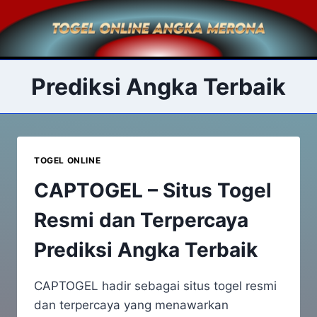
Skip
to
content
Prediksi Angka Terbaik
TOGEL ONLINE
CAPTOGEL – Situs Togel
Resmi dan Terpercaya
Prediksi Angka Terbaik
CAPTOGEL hadir sebagai situs togel resmi
dan terpercaya yang menawarkan