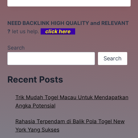
NEED BACKLINK HIGH QUALITY and RELEVANT
?
let us help.
click here
Search
Search
Recent Posts
Trik Mudah Togel Macau Untuk Mendapatkan
Angka Potensial
Rahasia Terpendam di Balik Pola Togel New
York Yang Sukses