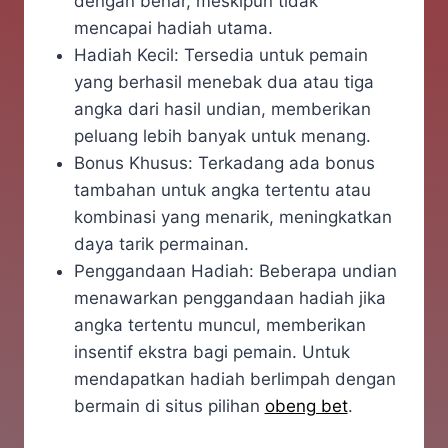
dengan benar, meskipun tidak
mencapai hadiah utama.
Hadiah Kecil: Tersedia untuk pemain
yang berhasil menebak dua atau tiga
angka dari hasil undian, memberikan
peluang lebih banyak untuk menang.
Bonus Khusus: Terkadang ada bonus
tambahan untuk angka tertentu atau
kombinasi yang menarik, meningkatkan
daya tarik permainan.
Penggandaan Hadiah: Beberapa undian
menawarkan penggandaan hadiah jika
angka tertentu muncul, memberikan
insentif ekstra bagi pemain. Untuk
mendapatkan hadiah berlimpah dengan
bermain di situs pilihan
obeng bet
.