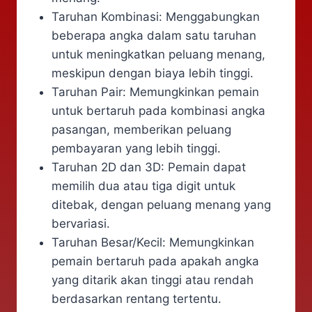
Taruhan Kombinasi: Menggabungkan
beberapa angka dalam satu taruhan
untuk meningkatkan peluang menang,
meskipun dengan biaya lebih tinggi.
Taruhan Pair: Memungkinkan pemain
untuk bertaruh pada kombinasi angka
pasangan, memberikan peluang
pembayaran yang lebih tinggi.
Taruhan 2D dan 3D: Pemain dapat
memilih dua atau tiga digit untuk
ditebak, dengan peluang menang yang
bervariasi.
Taruhan Besar/Kecil: Memungkinkan
pemain bertaruh pada apakah angka
yang ditarik akan tinggi atau rendah
berdasarkan rentang tertentu.