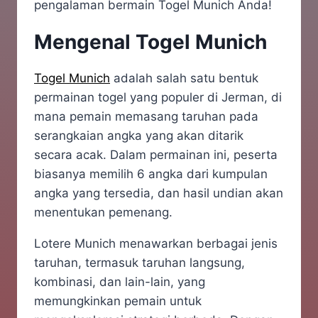
pengalaman bermain Togel Munich Anda!
Mengenal Togel Munich
Togel Munich
adalah salah satu bentuk
permainan togel yang populer di Jerman, di
mana pemain memasang taruhan pada
serangkaian angka yang akan ditarik
secara acak. Dalam permainan ini, peserta
biasanya memilih 6 angka dari kumpulan
angka yang tersedia, dan hasil undian akan
menentukan pemenang.
Lotere Munich menawarkan berbagai jenis
taruhan, termasuk taruhan langsung,
kombinasi, dan lain-lain, yang
memungkinkan pemain untuk