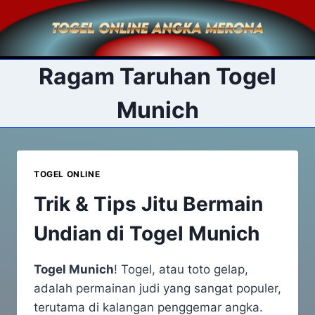
Skip
to
content
Ragam Taruhan Togel
Munich
TOGEL ONLINE
Trik & Tips Jitu Bermain
Undian di Togel Munich
Togel Munich
! Togel, atau toto gelap,
adalah permainan judi yang sangat populer,
terutama di kalangan penggemar angka.