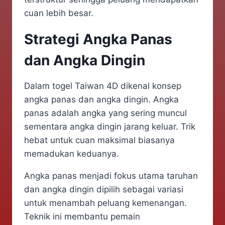
cuan lebih besar.
Strategi Angka Panas
dan Angka Dingin
Dalam togel Taiwan 4D dikenal konsep
angka panas dan angka dingin. Angka
panas adalah angka yang sering muncul
sementara angka dingin jarang keluar. Trik
hebat untuk cuan maksimal biasanya
memadukan keduanya.
Angka panas menjadi fokus utama taruhan
dan angka dingin dipilih sebagai variasi
untuk menambah peluang kemenangan.
Teknik ini membantu pemain