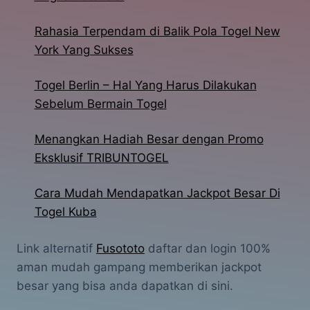
Rahasia Terpendam di Balik Pola Togel New
York Yang Sukses
Togel Berlin – Hal Yang Harus Dilakukan
Sebelum Bermain Togel
Menangkan Hadiah Besar dengan Promo
Eksklusif TRIBUNTOGEL
Cara Mudah Mendapatkan Jackpot Besar Di
Togel Kuba
Link alternatif
Fusototo
daftar dan login 100%
aman mudah gampang memberikan jackpot
besar yang bisa anda dapatkan di sini.