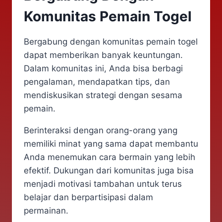
Komunitas Pemain Togel
Bergabung dengan komunitas pemain togel
dapat memberikan banyak keuntungan.
Dalam komunitas ini, Anda bisa berbagi
pengalaman, mendapatkan tips, dan
mendiskusikan strategi dengan sesama
pemain.
Berinteraksi dengan orang-orang yang
memiliki minat yang sama dapat membantu
Anda menemukan cara bermain yang lebih
efektif. Dukungan dari komunitas juga bisa
menjadi motivasi tambahan untuk terus
belajar dan berpartisipasi dalam
permainan.