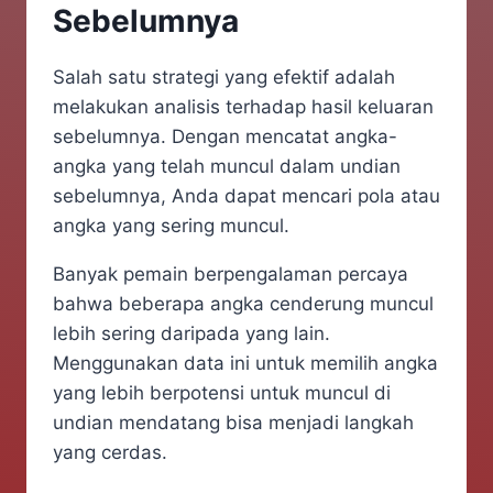
Sebelumnya
Salah satu strategi yang efektif adalah
melakukan analisis terhadap hasil keluaran
sebelumnya. Dengan mencatat angka-
angka yang telah muncul dalam undian
sebelumnya, Anda dapat mencari pola atau
angka yang sering muncul.
Banyak pemain berpengalaman percaya
bahwa beberapa angka cenderung muncul
lebih sering daripada yang lain.
Menggunakan data ini untuk memilih angka
yang lebih berpotensi untuk muncul di
undian mendatang bisa menjadi langkah
yang cerdas.