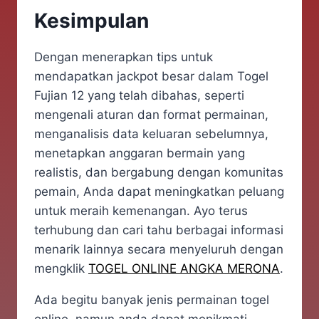
Kesimpulan
Dengan menerapkan tips untuk
mendapatkan jackpot besar dalam Togel
Fujian 12 yang telah dibahas, seperti
mengenali aturan dan format permainan,
menganalisis data keluaran sebelumnya,
menetapkan anggaran bermain yang
realistis, dan bergabung dengan komunitas
pemain, Anda dapat meningkatkan peluang
untuk meraih kemenangan. Ayo terus
terhubung dan cari tahu berbagai informasi
menarik lainnya secara menyeluruh dengan
mengklik
TOGEL ONLINE ANGKA MERONA
.
Ada begitu banyak jenis permainan togel
online, namun anda dapat menikmati