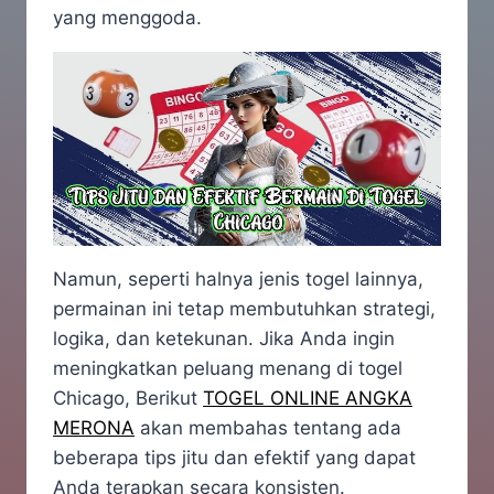
yang menggoda.
Namun, seperti halnya jenis togel lainnya,
permainan ini tetap membutuhkan strategi,
logika, dan ketekunan. Jika Anda ingin
meningkatkan peluang menang di togel
Chicago, Berikut
TOGEL ONLINE ANGKA
MERONA
akan membahas tentang ada
beberapa tips jitu dan efektif yang dapat
Anda terapkan secara konsisten.