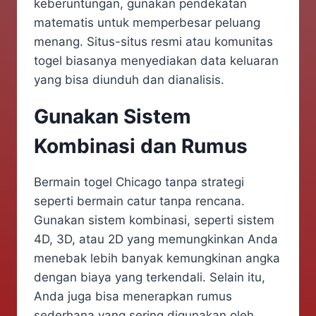
keberuntungan, gunakan pendekatan
matematis untuk memperbesar peluang
menang. Situs-situs resmi atau komunitas
togel biasanya menyediakan data keluaran
yang bisa diunduh dan dianalisis.
Gunakan Sistem
Kombinasi dan Rumus
Bermain togel Chicago tanpa strategi
seperti bermain catur tanpa rencana.
Gunakan sistem kombinasi, seperti sistem
4D, 3D, atau 2D yang memungkinkan Anda
menebak lebih banyak kemungkinan angka
dengan biaya yang terkendali. Selain itu,
Anda juga bisa menerapkan rumus
sederhana yang sering digunakan oleh