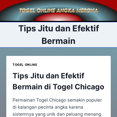
Skip
to
content
Tips Jitu dan Efektif
Bermain
TOGEL ONLINE
Tips Jitu dan Efektif
Bermain di Togel Chicago
Permainan Togel Chicago semakin populer
di kalangan pecinta angka karena
sistemnya yang unik dan peluang menang