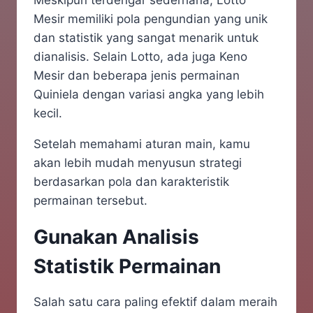
Mesir memiliki pola pengundian yang unik
dan statistik yang sangat menarik untuk
dianalisis. Selain Lotto, ada juga Keno
Mesir dan beberapa jenis permainan
Quiniela dengan variasi angka yang lebih
kecil.
Setelah memahami aturan main, kamu
akan lebih mudah menyusun strategi
berdasarkan pola dan karakteristik
permainan tersebut.
Gunakan Analisis
Statistik Permainan
Salah satu cara paling efektif dalam meraih