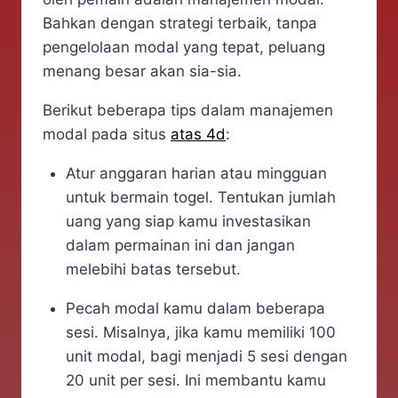
Bahkan dengan strategi terbaik, tanpa
pengelolaan modal yang tepat, peluang
menang besar akan sia-sia.
Berikut beberapa tips dalam manajemen
modal pada situs
atas 4d
:
Atur anggaran harian atau mingguan
untuk bermain togel. Tentukan jumlah
uang yang siap kamu investasikan
dalam permainan ini dan jangan
melebihi batas tersebut.
Pecah modal kamu dalam beberapa
sesi. Misalnya, jika kamu memiliki 100
unit modal, bagi menjadi 5 sesi dengan
20 unit per sesi. Ini membantu kamu