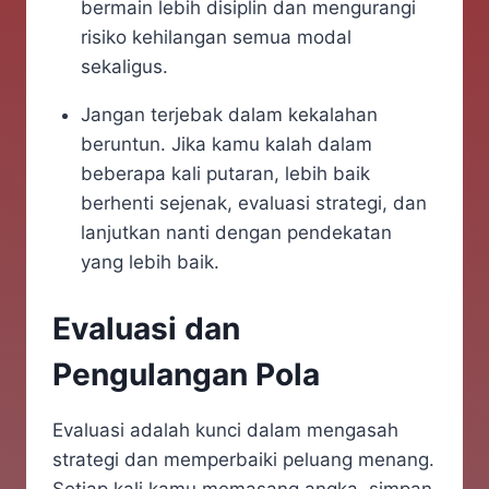
bermain lebih disiplin dan mengurangi
risiko kehilangan semua modal
sekaligus.
Jangan terjebak dalam kekalahan
beruntun. Jika kamu kalah dalam
beberapa kali putaran, lebih baik
berhenti sejenak, evaluasi strategi, dan
lanjutkan nanti dengan pendekatan
yang lebih baik.
Evaluasi dan
Pengulangan Pola
Evaluasi adalah kunci dalam mengasah
strategi dan memperbaiki peluang menang.
Setiap kali kamu memasang angka, simpan