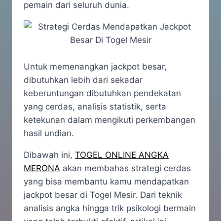
pemain dari seluruh dunia.
Untuk memenangkan jackpot besar,
dibutuhkan lebih dari sekadar
keberuntungan dibutuhkan pendekatan
yang cerdas, analisis statistik, serta
ketekunan dalam mengikuti perkembangan
hasil undian.
Dibawah ini,
TOGEL ONLINE ANGKA
MERONA
akan membahas strategi cerdas
yang bisa membantu kamu mendapatkan
jackpot besar di Togel Mesir. Dari teknik
analisis angka hingga trik psikologi bermain