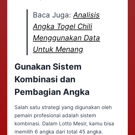
Baca Juga:
Analisis
Angka Togel Chili
Menggunakan Data
Untuk Menang
Gunakan Sistem
Kombinasi dan
Pembagian Angka
Salah satu strategi yang digunakan oleh
pemain profesional adalah sistem
kombinasi. Dalam Lotto Mesir, kamu bisa
memilih 6 angka dari total 45 angka.