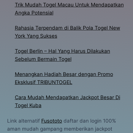
Trik Mudah Togel Macau Untuk Mendapatkan
Angka Potensial
Rahasia Terpendam di Balik Pola Togel New
York Yang Sukses
Togel Berlin – Hal Yang Harus Dilakukan
Sebelum Bermain Togel
Menangkan Hadiah Besar dengan Promo
Eksklusif TRIBUNTOGEL
Cara Mudah Mendapatkan Jackpot Besar Di
Togel Kuba
Link alternatif
Fusototo
daftar dan login 100%
aman mudah gampang memberikan jackpot