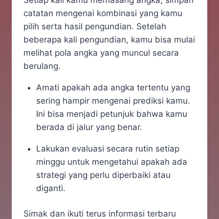
catatan mengenai kombinasi yang kamu
pilih serta hasil pengundian. Setelah
beberapa kali pengundian, kamu bisa mulai
melihat pola angka yang muncul secara
berulang.
Amati apakah ada angka tertentu yang
sering hampir mengenai prediksi kamu.
Ini bisa menjadi petunjuk bahwa kamu
berada di jalur yang benar.
Lakukan evaluasi secara rutin setiap
minggu untuk mengetahui apakah ada
strategi yang perlu diperbaiki atau
diganti.
Simak dan ikuti terus informasi terbaru