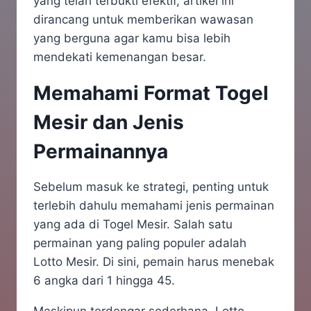
yang telah terbukti efektif, artikel ini
dirancang untuk memberikan wawasan
yang berguna agar kamu bisa lebih
mendekati kemenangan besar.
Memahami Format Togel
Mesir dan Jenis
Permainannya
Sebelum masuk ke strategi, penting untuk
terlebih dahulu memahami jenis permainan
yang ada di Togel Mesir. Salah satu
permainan yang paling populer adalah
Lotto Mesir. Di sini, pemain harus menebak
6 angka dari 1 hingga 45.
Meskipun terdengar sederhana, Lotto