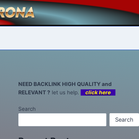
NEED BACKLINK HIGH QUALITY and
RELEVANT ?
let us help.
click here
Search
Search