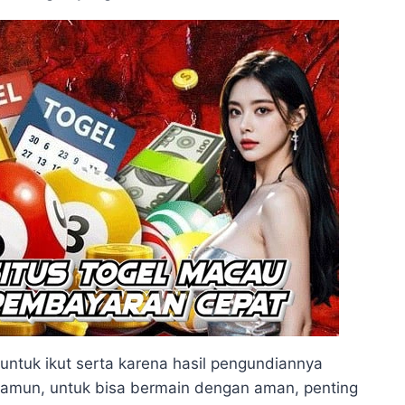
 untuk ikut serta karena hasil pengundiannya
 Namun, untuk bisa bermain dengan aman, penting