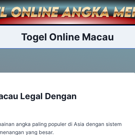
Togel Online Macau
 Macau Legal Dengan
ainan angka paling populer di Asia dengan sistem
emenangan yang besar.