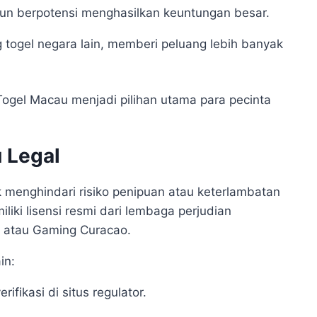
un berpotensi menghasilkan keuntungan besar.
 togel negara lain, memberi peluang lebih banyak
Togel Macau menjadi pilihan utama para pecinta
u Legal
k menghindari risiko penipuan atau keterlambatan
iki lisensi resmi dari lembaga perjudian
, atau Gaming Curacao.
in:
rifikasi di situs regulator.