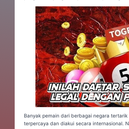
Banyak pemain dari berbagai negara tertarik
terpercaya dan diakui secara internasional.