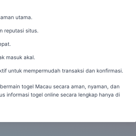
halaman utama.
 reputasi situs.
epat.
ak masuk akal.
tif untuk mempermudah transaksi dan konfirmasi.
t bermain togel Macau secara aman, nyaman, dan
s informasi togel online secara lengkap hanya di