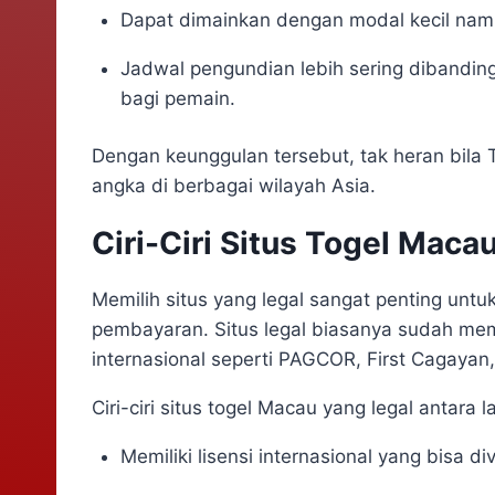
Dapat dimainkan dengan modal kecil nam
Jadwal pengundian lebih sering dibanding
bagi pemain.
Dengan keunggulan tersebut, tak heran bila 
angka di berbagai wilayah Asia.
Ciri-Ciri Situs Togel Maca
Memilih situs yang legal sangat penting untu
pembayaran. Situs legal biasanya sudah memil
internasional seperti PAGCOR, First Cagayan
Ciri-ciri situs togel Macau yang legal antara la
Memiliki lisensi internasional yang bisa dive