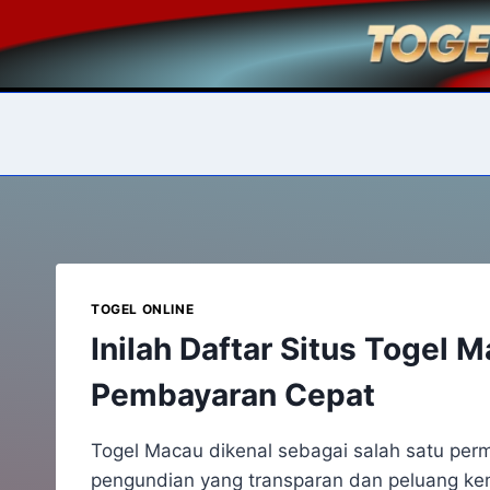
Skip
to
content
TOGEL ONLINE
Inilah Daftar Situs Togel
Pembayaran Cepat
Togel Macau dikenal sebagai salah satu perm
pengundian yang transparan dan peluang k