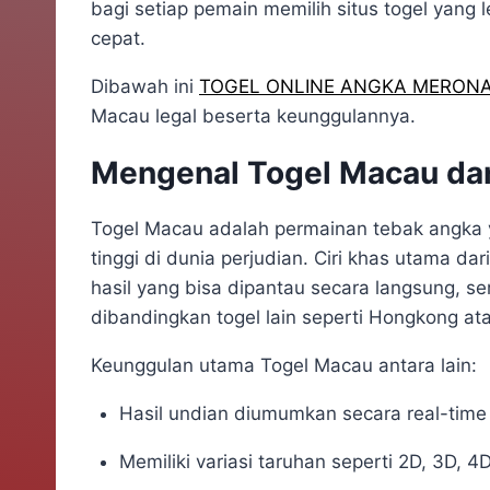
bagi setiap pemain memilih situs togel yang 
cepat.
Dibawah ini
TOGEL ONLINE ANGKA MERON
Macau legal beserta keunggulannya.
Mengenal Togel Macau da
Togel Macau adalah permainan tebak angka y
tinggi di dunia perjudian. Ciri khas utama dar
hasil yang bisa dipantau secara langsung, s
dibandingkan togel lain seperti Hongkong at
Keunggulan utama Togel Macau antara lain:
Hasil undian diumumkan secara real-time
Memiliki variasi taruhan seperti 2D, 3D, 4