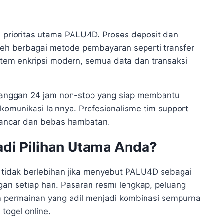
prioritas utama PALU4D. Proses deposit dan
eh berbagai metode pembayaran seperti transfer
istem enkripsi modern, semua data dan transaksi
langgan 24 jam non-stop yang siap membantu
komunikasi lainnya. Profesionalisme tim support
lancar dan bebas hambatan.
di Pilihan Utama Anda?
tidak berlebihan jika menyebut PALU4D sebagai
gan setiap hari. Pasaran resmi lengkap, peluang
m permainan yang adil menjadi kombinasi sempurna
 togel online.