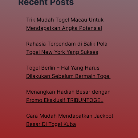
Recent Posts
Trik Mudah Togel Macau Untuk
Mendapatkan Angka Potensial
Rahasia Terpendam di Balik Pola
Togel New York Yang Sukses
Togel Berlin – Hal Yang Harus
Dilakukan Sebelum Bermain Togel
Menangkan Hadiah Besar dengan
Promo Eksklusif TRIBUNTOGEL
Cara Mudah Mendapatkan Jackpot
Besar Di Togel Kuba