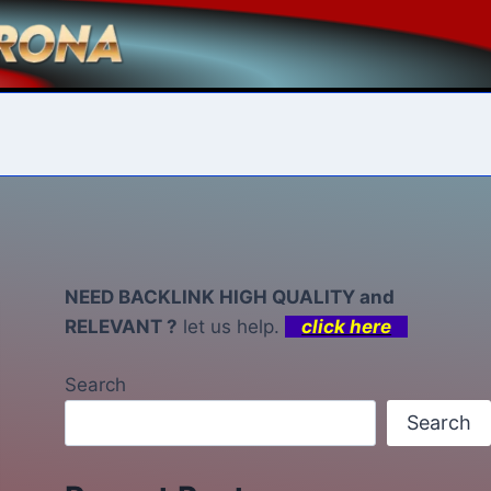
NEED BACKLINK HIGH QUALITY and
RELEVANT ?
let us help.
click here
Search
Search