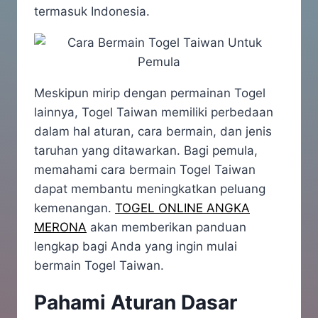
termasuk Indonesia.
Meskipun mirip dengan permainan Togel
lainnya, Togel Taiwan memiliki perbedaan
dalam hal aturan, cara bermain, dan jenis
taruhan yang ditawarkan. Bagi pemula,
memahami cara bermain Togel Taiwan
dapat membantu meningkatkan peluang
kemenangan.
TOGEL ONLINE ANGKA
MERONA
akan memberikan panduan
lengkap bagi Anda yang ingin mulai
bermain Togel Taiwan.
Pahami Aturan Dasar