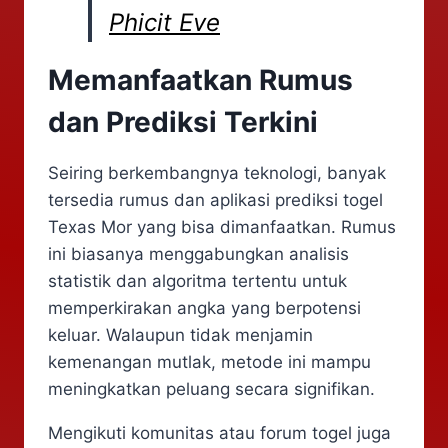
Phicit Eve
Memanfaatkan Rumus
dan Prediksi Terkini
Seiring berkembangnya teknologi, banyak
tersedia rumus dan aplikasi prediksi togel
Texas Mor yang bisa dimanfaatkan. Rumus
ini biasanya menggabungkan analisis
statistik dan algoritma tertentu untuk
memperkirakan angka yang berpotensi
keluar. Walaupun tidak menjamin
kemenangan mutlak, metode ini mampu
meningkatkan peluang secara signifikan.
Mengikuti komunitas atau forum togel juga