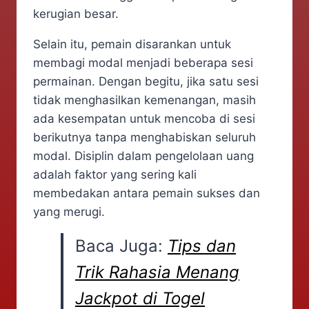
kerugian besar.
Selain itu, pemain disarankan untuk
membagi modal menjadi beberapa sesi
permainan. Dengan begitu, jika satu sesi
tidak menghasilkan kemenangan, masih
ada kesempatan untuk mencoba di sesi
berikutnya tanpa menghabiskan seluruh
modal. Disiplin dalam pengelolaan uang
adalah faktor yang sering kali
membedakan antara pemain sukses dan
yang merugi.
Baca Juga:
Tips dan
Trik Rahasia Menang
Jackpot di Togel