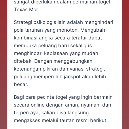
sangat diperlukan dalam permainan togel
Texas Mor.
Strategi psikologis lain adalah menghindari
pola taruhan yang monoton. Mengubah
kombinasi angka secara teratur dapat
membuka peluang baru sekaligus
menghindari kebiasaan yang mudah
ditebak. Dengan menggabungkan
ketenangan pikiran dan variasi strategi,
peluang memperoleh jackpot akan lebih
besar.
Bagi para pecinta togel yang ingin bermain
secara online dengan aman, nyaman, dan
terpercaya, kalian bisa langsung
mengakses melalui tautan resmi berikut: