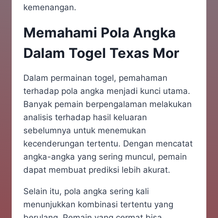
kemenangan.
Memahami Pola Angka
Dalam Togel Texas Mor
Dalam permainan togel, pemahaman
terhadap pola angka menjadi kunci utama.
Banyak pemain berpengalaman melakukan
analisis terhadap hasil keluaran
sebelumnya untuk menemukan
kecenderungan tertentu. Dengan mencatat
angka-angka yang sering muncul, pemain
dapat membuat prediksi lebih akurat.
Selain itu, pola angka sering kali
menunjukkan kombinasi tertentu yang
berulang. Pemain yang cermat bisa