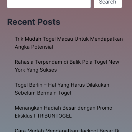
Search
Recent Posts
Trik Mudah Togel Macau Untuk Mendapatkan
Angka Potensial
Rahasia Terpendam di Balik Pola Togel New
York Yang Sukses
Togel Berlin – Hal Yang Harus Dilakukan
Sebelum Bermain Togel
Menangkan Hadiah Besar dengan Promo
Eksklusif TRIBUNTOGEL
Cara Mudah Mendapatkan Jackpot Besar Di