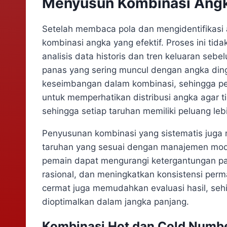
Menyusun Kombinasi Ang
Setelah membaca pola dan mengidentifikasi
kombinasi angka yang efektif. Proses ini tid
analisis data historis dan tren keluaran s
panas yang sering muncul dengan angka ding
keseimbangan dalam kombinasi, sehingga pel
untuk memperhatikan distribusi angka agar t
sehingga setiap taruhan memiliki peluang leb
Penyusunan kombinasi yang sistematis juga m
taruhan yang sesuai dengan manajemen moda
pemain dapat mengurangi ketergantungan p
rasional, dan meningkatkan konsistensi per
cermat juga memudahkan evaluasi hasil, sehi
dioptimalkan dalam jangka panjang.
Kombinasi Hot dan Cold Numb