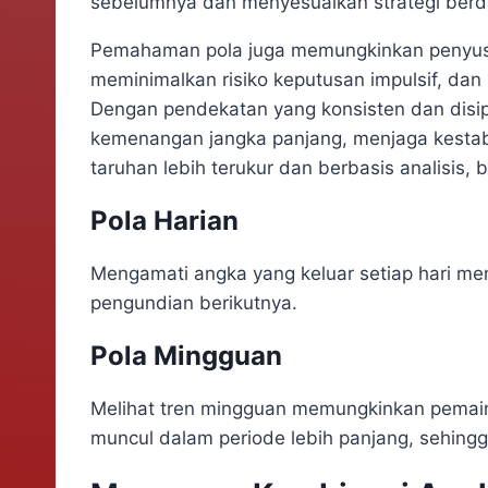
sebelumnya dan menyesuaikan strategi berda
Pemahaman pola juga memungkinkan penyusu
meminimalkan risiko keputusan impulsif, da
Dengan pendekatan yang konsisten dan disi
kemenangan jangka panjang, menjaga kestab
taruhan lebih terukur dan berbasis analisi
Pola Harian
Mengamati angka yang keluar setiap hari me
pengundian berikutnya.
Pola Mingguan
Melihat tren mingguan memungkinkan pema
muncul dalam periode lebih panjang, sehingga