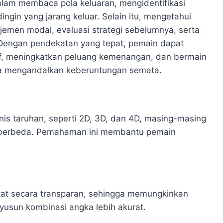
am membaca pola keluaran, mengidentifikasi
ngin yang jarang keluar. Selain itu, mengetahui
emen modal, evaluasi strategi sebelumnya, serta
 Dengan pendekatan yang tepat, pemain dapat
if, meningkatkan peluang kemenangan, dan bermain
pa mengandalkan keberuntungan semata.
is taruhan, seperti 2D, 3D, dan 4D, masing-masing
g berbeda. Pemahaman ini membantu pemain
atat secara transparan, sehingga memungkinkan
yusun kombinasi angka lebih akurat.