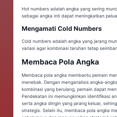
Hot numbers adalah angka yang sering munc
sebagai angka inti dapat meningkatkan pelua
Mengamati Cold Numbers
Cold numbers adalah angka yang jarang munc
variasi agar kombinasi taruhan tetap seimb
Membaca Pola Angka
Membaca pola angka membantu pemain mema
menebak. Dengan menganalisis angka-angka y
kombinasi yang berulang, pemain dapat menyu
Pendekatan ini memungkinkan identifikasi a
serta angka dingin yang jarang keluar, sehi
strategis. Selain itu, membaca pola angka 