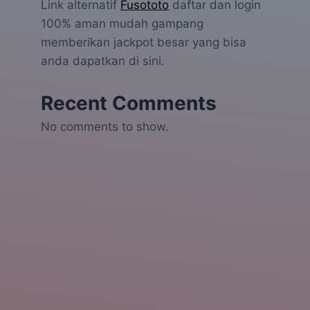
Link alternatif
Fusototo
daftar dan login
100% aman mudah gampang
memberikan jackpot besar yang bisa
anda dapatkan di sini.
Recent Comments
No comments to show.