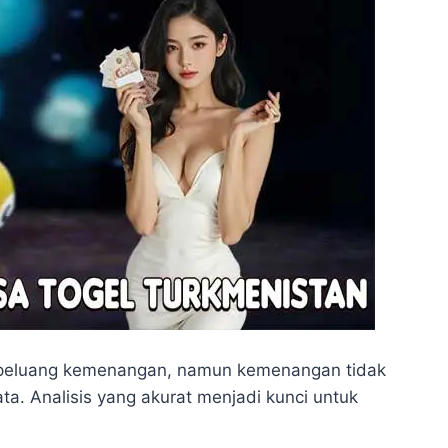
n peluang kemenangan, namun kemenangan tidak
. Analisis yang akurat menjadi kunci untuk