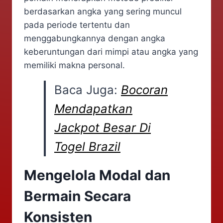
berdasarkan angka yang sering muncul
pada periode tertentu dan
menggabungkannya dengan angka
keberuntungan dari mimpi atau angka yang
memiliki makna personal.
Baca Juga:
Bocoran
Mendapatkan
Jackpot Besar Di
Togel Brazil
Mengelola Modal dan
Bermain Secara
Konsisten