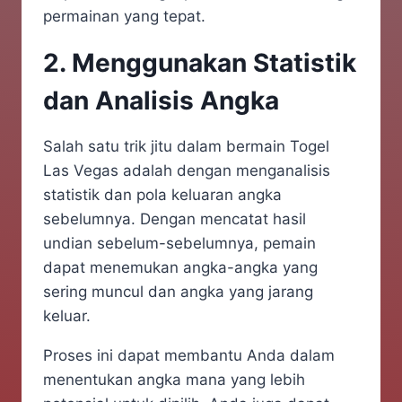
permainan yang tepat.
2. Menggunakan Statistik
dan Analisis Angka
Salah satu trik jitu dalam bermain Togel
Las Vegas adalah dengan menganalisis
statistik dan pola keluaran angka
sebelumnya. Dengan mencatat hasil
undian sebelum-sebelumnya, pemain
dapat menemukan angka-angka yang
sering muncul dan angka yang jarang
keluar.
Proses ini dapat membantu Anda dalam
menentukan angka mana yang lebih