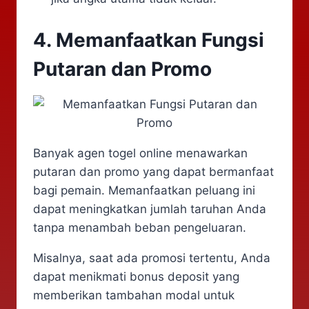
4. Memanfaatkan Fungsi
Putaran dan Promo
Banyak agen togel online menawarkan
putaran dan promo yang dapat bermanfaat
bagi pemain. Memanfaatkan peluang ini
dapat meningkatkan jumlah taruhan Anda
tanpa menambah beban pengeluaran.
Misalnya, saat ada promosi tertentu, Anda
dapat menikmati bonus deposit yang
memberikan tambahan modal untuk