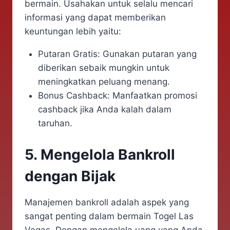
bermain. Usahakan untuk selalu mencari
informasi yang dapat memberikan
keuntungan lebih yaitu:
Putaran Gratis: Gunakan putaran yang
diberikan sebaik mungkin untuk
meningkatkan peluang menang.
Bonus Cashback: Manfaatkan promosi
cashback jika Anda kalah dalam
taruhan.
5. Mengelola Bankroll
dengan Bijak
Manajemen bankroll adalah aspek yang
sangat penting dalam bermain Togel Las
Vegas. Dengan mengelola uang yang Anda