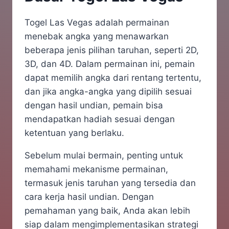
Togel Las Vegas adalah permainan
menebak angka yang menawarkan
beberapa jenis pilihan taruhan, seperti 2D,
3D, dan 4D. Dalam permainan ini, pemain
dapat memilih angka dari rentang tertentu,
dan jika angka-angka yang dipilih sesuai
dengan hasil undian, pemain bisa
mendapatkan hadiah sesuai dengan
ketentuan yang berlaku.
Sebelum mulai bermain, penting untuk
memahami mekanisme permainan,
termasuk jenis taruhan yang tersedia dan
cara kerja hasil undian. Dengan
pemahaman yang baik, Anda akan lebih
siap dalam mengimplementasikan strategi