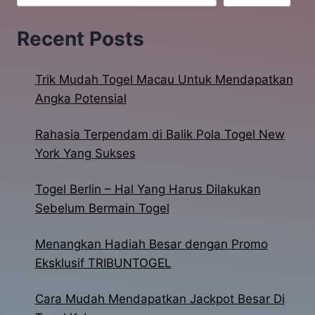
Recent Posts
Trik Mudah Togel Macau Untuk Mendapatkan
Angka Potensial
Rahasia Terpendam di Balik Pola Togel New
York Yang Sukses
Togel Berlin – Hal Yang Harus Dilakukan
Sebelum Bermain Togel
Menangkan Hadiah Besar dengan Promo
Eksklusif TRIBUNTOGEL
Cara Mudah Mendapatkan Jackpot Besar Di