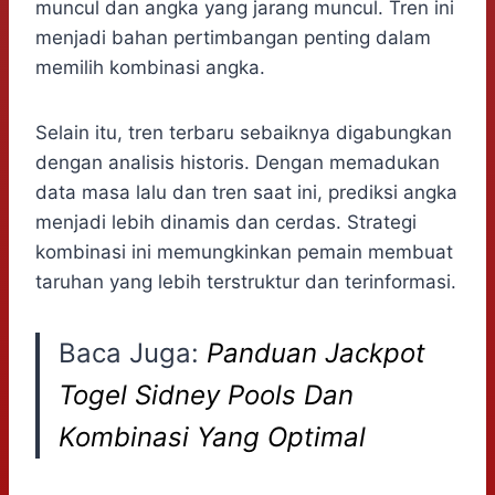
muncul dan angka yang jarang muncul. Tren ini
menjadi bahan pertimbangan penting dalam
memilih kombinasi angka.
Selain itu, tren terbaru sebaiknya digabungkan
dengan analisis historis. Dengan memadukan
data masa lalu dan tren saat ini, prediksi angka
menjadi lebih dinamis dan cerdas. Strategi
kombinasi ini memungkinkan pemain membuat
taruhan yang lebih terstruktur dan terinformasi.
Baca Juga:
Panduan Jackpot
Togel Sidney Pools Dan
Kombinasi Yang Optimal