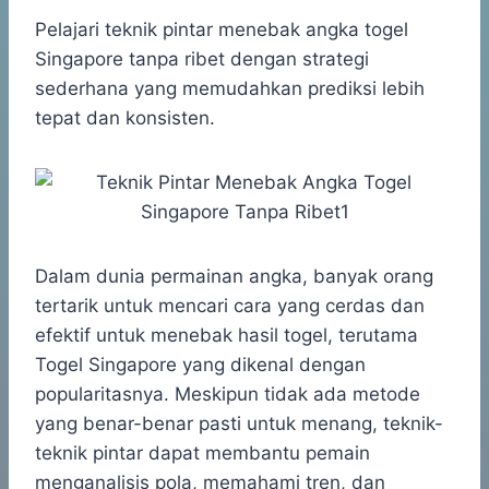
h
a
e
e
k
i
a
c
s
l
y
n
Pelajari teknik pintar menebak angka togel
t
e
s
e
p
e
Singapore tanpa ribet dengan strategi
s
b
e
g
e
sederhana yang memudahkan prediksi lebih
A
o
n
r
tepat dan konsisten.
p
o
g
a
p
k
e
m
r
Dalam dunia permainan angka, banyak orang
tertarik untuk mencari cara yang cerdas dan
efektif untuk menebak hasil togel, terutama
Togel Singapore yang dikenal dengan
popularitasnya. Meskipun tidak ada metode
yang benar-benar pasti untuk menang, teknik-
teknik pintar dapat membantu pemain
menganalisis pola, memahami tren, dan