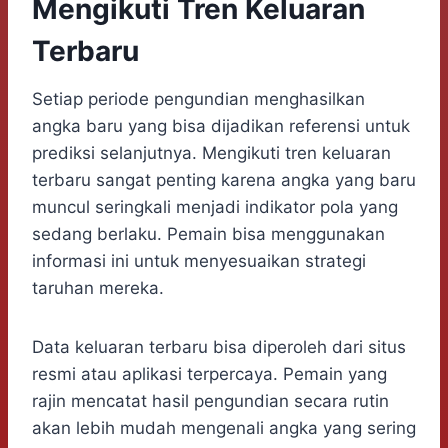
Mengikuti Tren Keluaran
Terbaru
Setiap periode pengundian menghasilkan
angka baru yang bisa dijadikan referensi untuk
prediksi selanjutnya. Mengikuti tren keluaran
terbaru sangat penting karena angka yang baru
muncul seringkali menjadi indikator pola yang
sedang berlaku. Pemain bisa menggunakan
informasi ini untuk menyesuaikan strategi
taruhan mereka.
Data keluaran terbaru bisa diperoleh dari situs
resmi atau aplikasi terpercaya. Pemain yang
rajin mencatat hasil pengundian secara rutin
akan lebih mudah mengenali angka yang sering