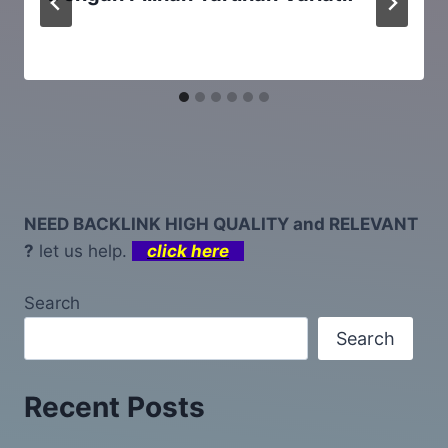
NEED BACKLINK HIGH QUALITY and RELEVANT
?
let us help.
click here
Search
Search
Recent Posts