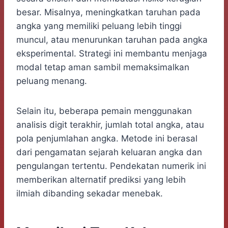
besar. Misalnya, meningkatkan taruhan pada
angka yang memiliki peluang lebih tinggi
muncul, atau menurunkan taruhan pada angka
eksperimental. Strategi ini membantu menjaga
modal tetap aman sambil memaksimalkan
peluang menang.
Selain itu, beberapa pemain menggunakan
analisis digit terakhir, jumlah total angka, atau
pola penjumlahan angka. Metode ini berasal
dari pengamatan sejarah keluaran angka dan
pengulangan tertentu. Pendekatan numerik ini
memberikan alternatif prediksi yang lebih
ilmiah dibanding sekadar menebak.