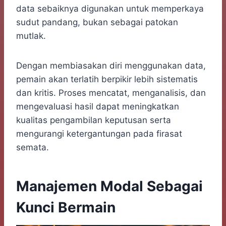
data sebaiknya digunakan untuk memperkaya
sudut pandang, bukan sebagai patokan
mutlak.
Dengan membiasakan diri menggunakan data,
pemain akan terlatih berpikir lebih sistematis
dan kritis. Proses mencatat, menganalisis, dan
mengevaluasi hasil dapat meningkatkan
kualitas pengambilan keputusan serta
mengurangi ketergantungan pada firasat
semata.
Manajemen Modal Sebagai
Kunci Bermain