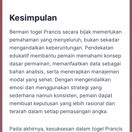
Kesimpulan
Bermain togel Prancis secara bijak memerlukan
pemahaman yang menyeluruh, bukan sekadar
mengandalkan keberuntungan. Pendekatan
edukatif membantu pemain memahami konsep
dasar permainan, memanfaatkan data sebagai
bahan analisis, serta menerapkan manajemen
modal yang sehat. Dengan mengendalikan
emosi dan menggunakan strategi yang
sederhana namun konsisten, pemain dapat
membuat keputusan yang lebih rasional dan
terarah dalam setiap pemasangan angka.
Pada akhirnya, kesuksesan dalam togel Prancis