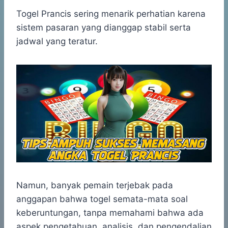
h
a
e
e
k
i
a
c
s
l
y
n
Togel Prancis sering menarik perhatian karena
t
e
s
e
p
e
sistem pasaran yang dianggap stabil serta
s
b
e
g
e
jadwal yang teratur.
A
o
n
r
p
o
g
a
p
k
e
m
r
Namun, banyak pemain terjebak pada
anggapan bahwa togel semata-mata soal
keberuntungan, tanpa memahami bahwa ada
aspek pengetahuan, analisis, dan pengendalian