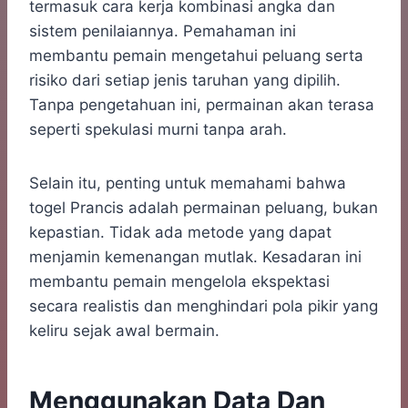
termasuk cara kerja kombinasi angka dan
sistem penilaiannya. Pemahaman ini
membantu pemain mengetahui peluang serta
risiko dari setiap jenis taruhan yang dipilih.
Tanpa pengetahuan ini, permainan akan terasa
seperti spekulasi murni tanpa arah.
Selain itu, penting untuk memahami bahwa
togel Prancis adalah permainan peluang, bukan
kepastian. Tidak ada metode yang dapat
menjamin kemenangan mutlak. Kesadaran ini
membantu pemain mengelola ekspektasi
secara realistis dan menghindari pola pikir yang
keliru sejak awal bermain.
Menggunakan Data Dan