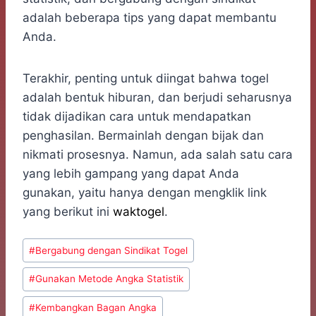
adalah beberapa tips yang dapat membantu
Anda.
Terakhir, penting untuk diingat bahwa togel
adalah bentuk hiburan, dan berjudi seharusnya
tidak dijadikan cara untuk mendapatkan
penghasilan. Bermainlah dengan bijak dan
nikmati prosesnya. Namun, ada salah satu cara
yang lebih gampang yang dapat Anda
gunakan, yaitu hanya dengan mengklik link
yang berikut ini
waktogel
.
Post
#
Bergabung dengan Sindikat Togel
Tags:
#
Gunakan Metode Angka Statistik
#
Kembangkan Bagan Angka