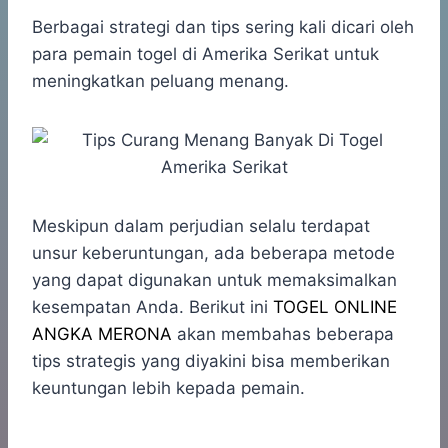
h
a
e
e
k
i
a
c
s
l
y
n
Berbagai strategi dan tips sering kali dicari oleh
t
e
s
e
p
e
para pemain togel di Amerika Serikat untuk
s
b
e
g
e
meningkatkan peluang menang.
A
o
n
r
p
o
g
a
p
k
e
m
r
Meskipun dalam perjudian selalu terdapat
unsur keberuntungan, ada beberapa metode
yang dapat digunakan untuk memaksimalkan
kesempatan Anda. Berikut ini
TOGEL ONLINE
ANGKA MERONA
akan membahas beberapa
tips strategis yang diyakini bisa memberikan
keuntungan lebih kepada pemain.