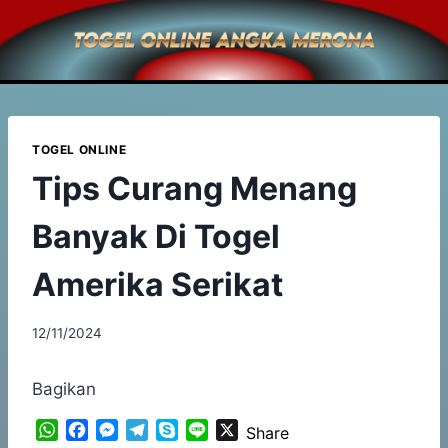
Skip
to
content
TOGEL ONLINE
Tips Curang Menang
Banyak Di Togel
Amerika Serikat
12/11/2024
Bagikan
W
F
M
T
S
L
X
Share