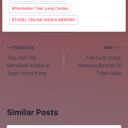
#
Pembelian Tiket yang Cerdas
#
TOGEL ONLINE ANGKA MERONA
Post
PREVIOUS
NEXT
Tips dan Trik
Trik Licik Untuk
navigation
Menebak Angka di
Menang Banyak Di
Togel Hong Kong
Togel Italia
Similar Posts