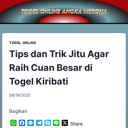
Skip
to
content
TOGEL ONLINE
Tips dan Trik Jitu Agar
Raih Cuan Besar di
Togel Kiribati
08/19/2025
Bagikan
W
F
M
T
S
L
X
Share