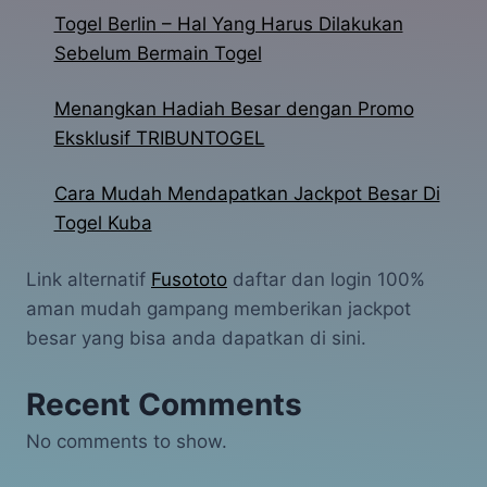
Togel Berlin – Hal Yang Harus Dilakukan
Sebelum Bermain Togel
Menangkan Hadiah Besar dengan Promo
Eksklusif TRIBUNTOGEL
Cara Mudah Mendapatkan Jackpot Besar Di
Togel Kuba
Link alternatif
Fusototo
daftar dan login 100%
aman mudah gampang memberikan jackpot
besar yang bisa anda dapatkan di sini.
Recent Comments
No comments to show.