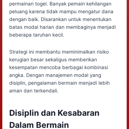
permainan togel. Banyak pemain kehilangan
peluang karena tidak mampu mengatur dana
dengan baik. Disarankan untuk menentukan
batas modal harian dan membaginya menjadi
beberapa taruhan kecil.
Strategi ini membantu meminimalkan risiko
kerugian besar sekaligus memberikan
kesempatan mencoba berbagai kombinasi
angka. Dengan manajemen modal yang
disiplin, pengalaman bermain menjadi lebih
aman dan terkendali.
Disiplin dan Kesabaran
Dalam Bermain