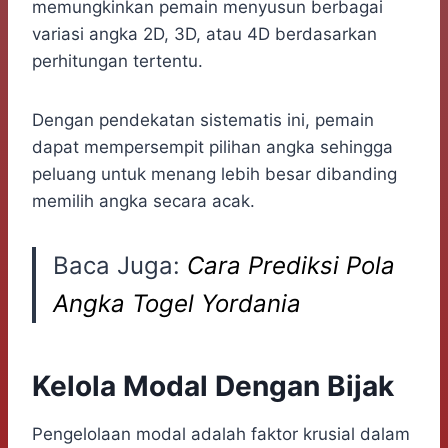
memungkinkan pemain menyusun berbagai
variasi angka 2D, 3D, atau 4D berdasarkan
perhitungan tertentu.
Dengan pendekatan sistematis ini, pemain
dapat mempersempit pilihan angka sehingga
peluang untuk menang lebih besar dibanding
memilih angka secara acak.
Baca Juga:
Cara Prediksi Pola
Angka Togel Yordania
Kelola Modal Dengan Bijak
Pengelolaan modal adalah faktor krusial dalam