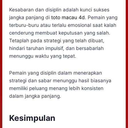
Kesabaran dan disiplin adalah kunci sukses
jangka panjang di
toto macau 4d
. Pemain yang
terburu-buru atau terlalu emosional saat kalah
cenderung membuat keputusan yang salah.
Tetaplah pada strategi yang telah dibuat,
hindari taruhan impulsif, dan bersabarlah
menunggu waktu yang tepat.
Pemain yang disiplin dalam menerapkan
strategi dan sabar menunggu hasil biasanya
memiliki peluang menang lebih konsisten
dalam jangka panjang.
Kesimpulan