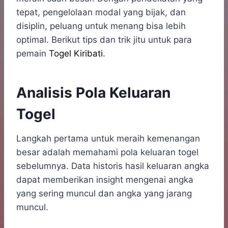
tepat, pengelolaan modal yang bijak, dan
disiplin, peluang untuk menang bisa lebih
optimal. Berikut tips dan trik jitu untuk para
pemain
Togel Kiribati
.
Analisis Pola Keluaran
Togel
Langkah pertama untuk meraih kemenangan
besar adalah memahami pola keluaran togel
sebelumnya. Data historis hasil keluaran angka
dapat memberikan insight mengenai angka
yang sering muncul dan angka yang jarang
muncul.