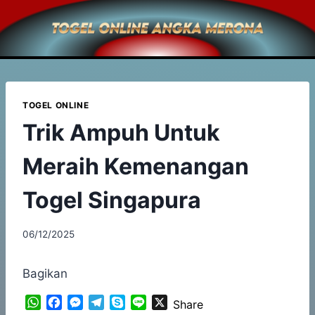
Skip
to
content
TOGEL ONLINE
Trik Ampuh Untuk
Meraih Kemenangan
Togel Singapura
06/12/2025
Bagikan
W
F
M
T
S
L
X
Share