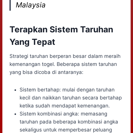
Malaysia
Terapkan Sistem Taruhan
Yang Tepat
Strategi taruhan berperan besar dalam meraih
kemenangan togel. Beberapa sistem taruhan
yang bisa dicoba di antaranya:
Sistem bertahap: mulai dengan taruhan
kecil dan naikkan taruhan secara bertahap
ketika sudah mendapat kemenangan.
Sistem kombinasi angka: memasang
taruhan pada beberapa kombinasi angka
sekaligus untuk memperbesar peluang