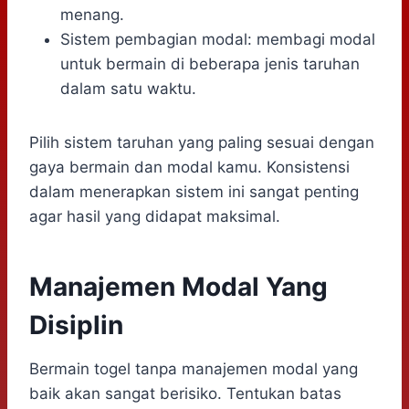
menang.
Sistem pembagian modal: membagi modal
untuk bermain di beberapa jenis taruhan
dalam satu waktu.
Pilih sistem taruhan yang paling sesuai dengan
gaya bermain dan modal kamu. Konsistensi
dalam menerapkan sistem ini sangat penting
agar hasil yang didapat maksimal.
Manajemen Modal Yang
Disiplin
Bermain togel tanpa manajemen modal yang
baik akan sangat berisiko. Tentukan batas