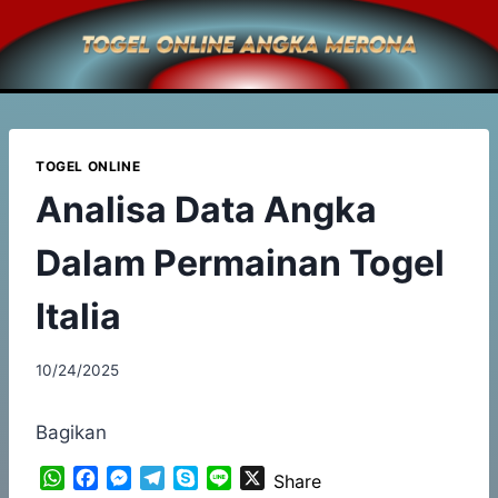
Skip
to
content
TOGEL ONLINE
Analisa Data Angka
Dalam Permainan Togel
Italia
10/24/2025
Bagikan
W
F
M
T
S
L
X
Share