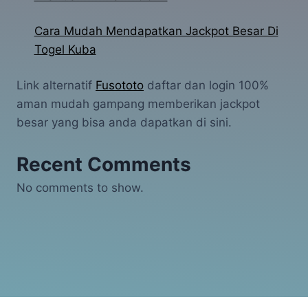
Cara Mudah Mendapatkan Jackpot Besar Di
Togel Kuba
Link alternatif
Fusototo
daftar dan login 100%
aman mudah gampang memberikan jackpot
besar yang bisa anda dapatkan di sini.
Recent Comments
No comments to show.