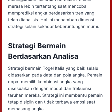
merasa lebih tertantang saat mencoba
memprediksi angka berdasarkan tren yang
telah dianalisis. Hal ini menambah dimensi
strategi selain sekadar keberuntungan murni.
Strategi Bermain
Berdasarkan Analisa
Strategi bermain Togel Italia yang baik selalu
didasarkan pada data dan pola angka. Pemain
dapat memilih kombinasi angka yang
disesuaikan dengan modal dan frekuensi
taruhan mereka. Strategi ini membantu pemain
tetap disiplin dan tidak terbawa emosi saat
memasang angka.