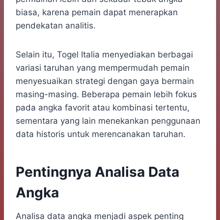
biasa, karena pemain dapat menerapkan
pendekatan analitis.
Selain itu, Togel Italia menyediakan berbagai
variasi taruhan yang mempermudah pemain
menyesuaikan strategi dengan gaya bermain
masing-masing. Beberapa pemain lebih fokus
pada angka favorit atau kombinasi tertentu,
sementara yang lain menekankan penggunaan
data historis untuk merencanakan taruhan.
Pentingnya Analisa Data
Angka
Analisa data angka menjadi aspek penting