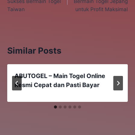
Sukses Bermain Togel
Bermain Togel Jepang
Taiwan
untuk Profit Maksimal
Similar Posts
ABUTOGEL – Main Togel Online
Resmi Cepat dan Pasti Bayar